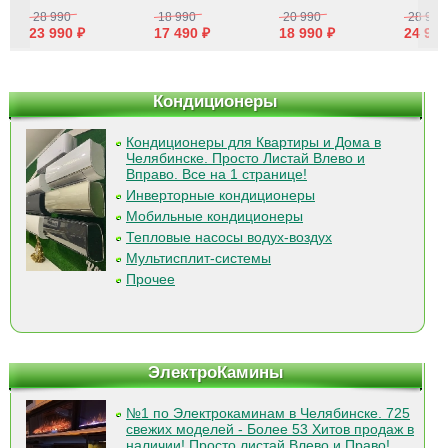
28 990
18 990
20 990
28 990
23 990 ₽
17 490 ₽
18 990 ₽
24 990
Кондиционеры
Кондиционеры для Квартиры и Дома в
Челябинске. Просто Листай Влево и
Вправо. Все на 1 странице!
Инверторные кондиционеры
Мобильные кондиционеры
Тепловые насосы водух-воздух
Мультисплит-системы
Прочее
ЭлектроКамины
№1 по Электрокаминам в Челябинске. 725
свежих моделей - Более 53 Хитов продаж в
наличии! Просто листай Влево и Право!