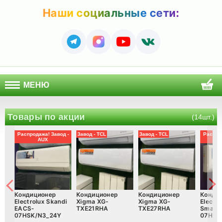
Наши социальные сети:
МЕНЮ
Товары по акции
(14шт.)
Распродажа! Завод -
Завод - TCL
Завод - TCL
Распрод
AUX
Кондиционер
Кондиционер
Кондиционер
Конди
Electrolux Skandi
Xigma XG-
Xigma XG-
Electro
EACS-
TXE21RHA
TXE27RHA
Smartl
07HSK/N3_24Y
07HSM