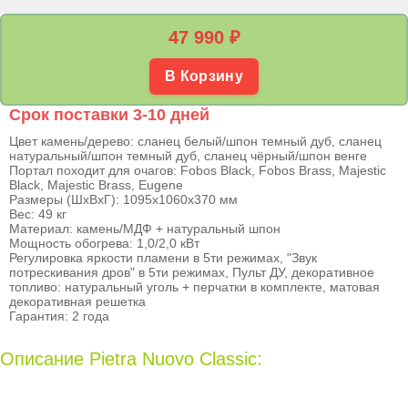
47 990
₽
В Корзину
Срок поставки 3-10 дней
Цвет камень/дерево: сланец белый/шпон темный дуб, сланец
натуральный/шпон темный дуб, сланец чёрный/шпон венге
Портал походит для очагов: Fobos Black, Fobos Brass, Majestic
Black, Majestic Brass, Eugene
Размеры (ШхВхГ): 1095х1060х370 мм
Вес: 49 кг
Материал: камень/МДФ + натуральный шпон
Мощность обогрева: 1,0/2,0 кВт
Регулировка яркости пламени в 5ти режимах, "Звук
потрескивания дров" в 5ти режимах, Пульт ДУ, декоративное
топливо: натуральный уголь + перчатки в комплекте, матовая
декоративная решетка
Гарантия: 2 года
Описание Pietra Nuovo Classic: