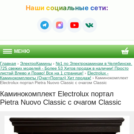
Наши социальные сети:
МЕНЮ
Главная
›
ЭлектроКамины
›
№1 по Электрокаминам в Челябинске.
725 свежих моделей - Более 53 Хитов продаж в наличии! Просто
листай Влево и Право! Все на 1 странице!
›
Electrolux -
Каминокомплекты (Очаг+Портал) Хит продаж!
›
Каминокомплект
Electrolux портал Pietra Nuovo Classic с очагом Classic
Каминокомплект Electrolux портал
Pietra Nuovo Classic с очагом Classic