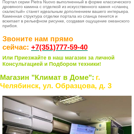
Портал серии Pietra Nuovo выполненный в форме классического
дровяного камина с отделкой из искусственного камня «сланец
скалистый» станет идеальным дополнением вашего интерьера.
Каменная структура отделки портала из сланца пенится и
вскипает в рельефном рисунке, создавая ощущение океанского
прибоя.
Звоните нам прямо
сейчас:
+7(351)77
7-59-40
Или Приезжайте в наш магазин за личной
Консультацией и Подбором техники!
Магазин "Климат в Доме":
г.
Челябинск, ул. Образцова, д. 3