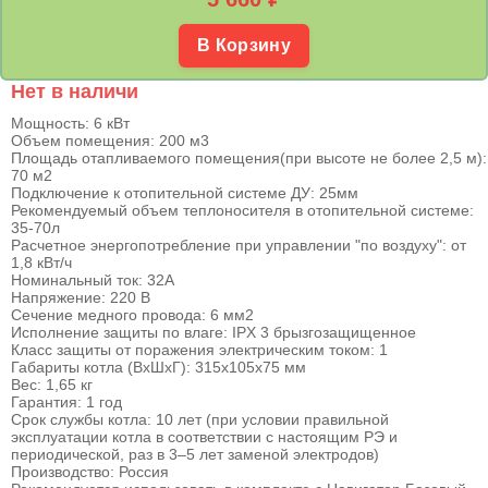
В Корзину
Нет в наличи
Мощность: 6 кВт
Объем помещения: 200 м3
Площадь отапливаемого помещения(при высоте не более 2,5 м):
70 м2
Подключение к отопительной системе ДУ: 25мм
Рекомендуемый объем теплоносителя в отопительной системе:
35-70л
Расчетное энергопотребление при управлении "по воздуху": от
1,8 кВт/ч
Номинальный ток: 32А
Напряжение: 220 В
Сечение медного провода: 6 мм2
Исполнение защиты по влаге: IPX 3 брызгозащищенное
Класс защиты от поражения электрическим током: 1
Габариты котла (ВхШхГ): 315x105х75 мм
Вес: 1,65 кг
Гарантия: 1 год
Срок службы котла: 10 лет (при условии правильной
эксплуатации котла в соответствии с настоящим РЭ и
периодической, раз в 3–5 лет заменой электродов)
Производство: Россия