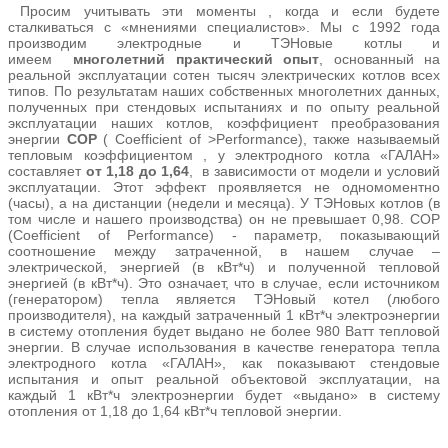
Просим учитывать эти моменты , когда и если будете
сталкиваться с «мнениями специалистов». Мы с 1992 года
производим электродные и ТЭНовые котлы и
имеем
многолетний практический опыт
, основанный на
реальной эксплуатации сотен тысяч электрических котлов всех
типов. По результатам наших собственных многолетних данных,
полученных при стендовых испытаниях и по опыту реальной
эксплуатации наших котлов, коэффициент преобразования
энергии
СОР
( Coefficient of >Performance), также называемый
тепловым коэффициентом , у электродного котла «ГАЛАН»
составляет
от 1,18 до 1,64
, в зависимости от модели и условий
эксплуатации. Этот эффект проявляется не одномоментно
(часы), а на дистанции (недели и месяца). У ТЭНовых котлов (в
том числе и нашего производства) он не превышает 0,98. СОР
(Coefficient of Performance) - параметр, показывающий
соотношение между затраченной, в нашем случае –
электрической, энергией (в кВт*ч) и полученной тепловой
энергией (в кВт*ч). Это означает, что в случае, если источником
(генератором) тепла является ТЭНовый котел (любого
производителя), на каждый затраченный 1 кВт*ч электроэнергии
в систему отопления будет выдано не более 980 Ватт тепловой
энергии. В случае использования в качестве генератора тепла
электродного котла «ГАЛАН», как показывают стендовые
испытания и опыт реальной объектовой эксплуатации, на
каждый 1 кВт*ч электроэнергии будет «выдано» в систему
отопления от 1,18 до 1,64 кВт*ч тепловой энергии.