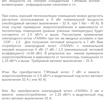
кВт мощности на обогрев стандартным ТЭНовым котлом ,
конвекторами , инфракрасными панелями и т.п..
При очень хорошей теплоизоляции помещения можно допустить
расчетное использование в 6 кВт номинальной мощности
(необходимый автомат выключения – 32 А, при 7 Квт – 40 А). В
этом случае примерное энергопотребление в зависимости от
теплопотерь помещения (разные уличные температуры) будет
составлять от 2,5 кВт*ч и выше. Рассмотрим применение
электродного котла «ГАЛАН» при тех же вводных условиях и при
СОР – 1,5 . Для получения тепловой мощности в 7 кВт Вам
потребуется электродный котел «ГАЛАН» с номинальной
пиковой мощностью 5 кВт (7 кВт / 1,5 (минимальный тепловой
коэффициент) =4,66 кВт). В результате мы имеем примерное
энергопотребление в зависимости от теплопотерь помещения от
1,25 кВт*ч и выше. Требуемый автомат выключения – 25 А.
Итак. Вы приобретаете ТЭНовый котел 7 кВт и имеете :
энергопотребление от 2,5 кВт*ч и выделенный под котел автомат
выключения 32 А ( или 40 А).
Или. Вы приобретаете электродный котел «ГАЛАН» 5 квт и
имеете: энергопотребление от 1,25 кВт*ч и выделенный под
котел автомат выключения 25 А.