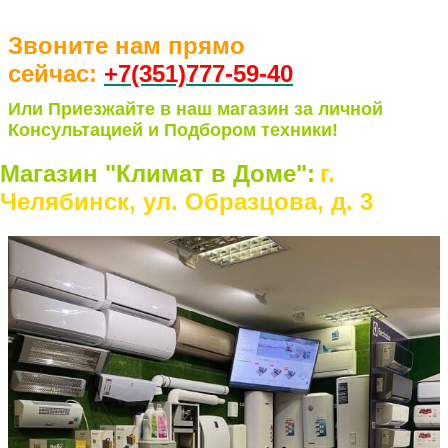
Звоните нам прямо
сейчас:
+7(351)77
7-59-40
Или Приезжайте в наш магазин за личной
Консультацией и Подбором техники!
Магазин "Климат в Доме":
г.
Челябинск, ул. Образцова, д. 3