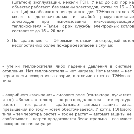
(штатной) эксплуатации, нежели ТЭН. У нас до сих пор на
объектах работают, без замены электродов, котлы по 15 – 20
лет. Цифры абсолютно невероятные для ТЭНовых котлов. В
связи с долговечностью и слабой разрушаемостью
электродов при использовании низкозамерзающего
теплоносителя «Галан»
срок службы
электродных котло
составляет до
15 – 20 лет
.
По сравнению с ТЭНовыми котлами электродный котел
несопоставимо более
пожаробезопасен
в случае:
- утечки теплоносителя либо падении давления в системе
отопления. Нет теплоносителя – нет нагрева. Нет нагрева – нет
вероятности пожара из-за аварии, в отличие от котла ТЭНового
типа .
- аварийного «залипания» силового реле (контактора, пускателя
и т.д.). «Залип» контактор – нагрев продолжается – температура
растет – ток растет – срабатывает автомат защиты из-за
превышения по току – котел обесточивается. У котла ТЭНового
типа – температура растет – ток не растет – автомат защиты не
срабатывает – нагрев продолжается бесконтрольно – возникает
пожароопасная ситуация.