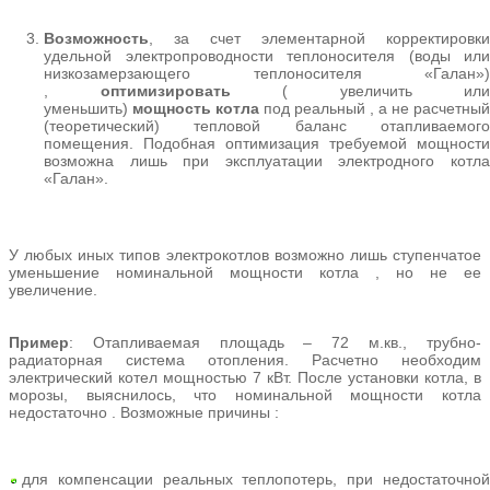
Возможность
, за счет элементарной корректировки
удельной электропроводности теплоносителя (воды или
низкозамерзающего теплоносителя «Галан»)
,
оптимизировать
( увеличить или
уменьшить)
мощность
котла
под реальный , а не расчетный
(теоретический) тепловой баланс отапливаемого
помещения. Подобная оптимизация требуемой мощности
возможна лишь при эксплуатации электродного котла
«Галан».
У любых иных типов электрокотлов возможно лишь ступенчатое
уменьшение номинальной мощности котла , но не ее
увеличение.
Пример
: Отапливаемая площадь – 72 м.кв., трубно-
радиаторная система отопления. Расчетно необходим
электрический котел мощностью 7 кВт. После установки котла, в
морозы, выяснилось, что номинальной мощности котла
недостаточно . Возможные причины :
для компенсации реальных теплопотерь, при недостаточной