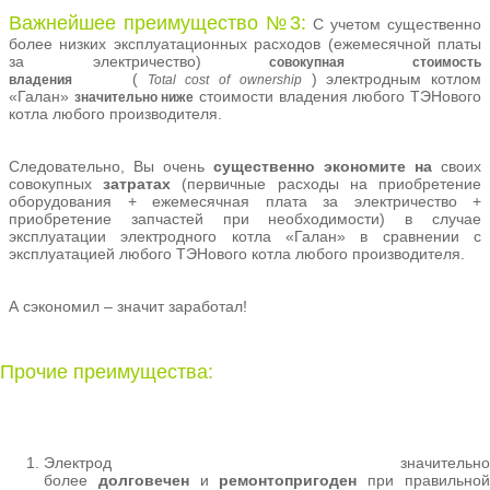
Важнейшее
преимущество №3:
С учетом существенно
более низких эксплуатационных расходов (ежемесячной платы
за электричество)
совокупная стоимость
(
) электродным котлом
владения
Total
cost
of
ownership
«Галан»
стоимости владения любого ТЭНового
значительно ниже
котла любого производителя.
Следовательно, Вы очень
существенно экономите на
своих
совокупных
затратах
(первичные расходы на приобретение
оборудования + ежемесячная плата за электричество +
приобретение запчастей при необходимости) в случае
эксплуатации электродного котла «Галан» в сравнении с
эксплуатацией любого ТЭНового котла любого производителя.
А сэкономил – значит заработал!
Прочие преимущества:
Электрод значительно
более
долговечен
и
ремонтопригоден
при правильно