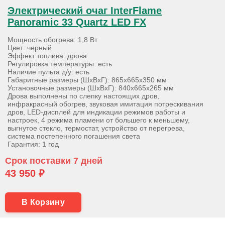
Электрический очаг InterFlame
Panoramic 33 Quartz LED FX
Мощность обогрева: 1,8 Вт
Цвет: черный
Эффект топлива: дрова
Регулировка температуры: есть
Наличие пульта д/у: есть
Габаритные размеры (ШхВхГ): 865х665х350 мм
Установочные размеры (ШхВхГ): 840х665х265 мм
Дрова выполнены по слепку настоящих дров,
инфракрасный обогрев, звуковая имитация потрескивания
дров, LED-дисплей для индикации режимов работы и
настроек, 4 режима пламени от большего к меньшему,
выгнутое стекло, термостат, устройство от перегрева,
система постепенного погашения света
Гарантия: 1 год
Срок поставки 7 дней
43 950 ₽
В Корзину