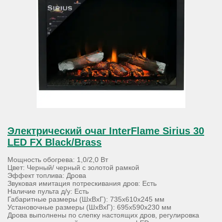
Электрический очаг InterFlame Sirius 30
LED FX Black/Brass
Мощность обогрева: 1,0/2,0 Вт
Цвет: Черный/ черный с золотой рамкой
Эффект топлива: Дрова
Звуковая имитация потрескивания дров: Есть
Наличие пульта д/у: Есть
Габаритные размеры (ШхВхГ): 735х610х245 мм
Установочные размеры (ШхВхГ): 695х590х230 мм
Дрова выполнены по слепку настоящих дров, регулировка