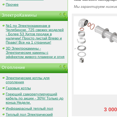
Прочее
Мы гарантируем низкие
ЭлектроКамины
№1 по Электрокаминам в
Челябинске. 725 свежих моделей
- Более 53 Хитов продаж в
наличии! Просто листай Влево и
Право! Все на 1 странице!
3D Электрокамины -
Электрические камины с
эффектом живого пламени и огня
Отопление
Электрические котлы для
отопления
Газовые котлы
Греющий саморегулирующий
кабель по акции - 30%! Только до
конца Недели.
Инфракрасный теплый пол
3 000
Теплый пол Электрический