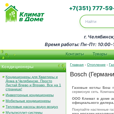
+7(351) 777-59
г. Челябинск
Время работы: Пн-Пт: 10:00-18
Контакты
Товары
Главная
›
Отопление
›
Га
Кондиционеры
Bosch (Германи
Кондиционеры для Квартиры и
Дома в Челябинске. Просто
Листай Влево и Вправо. Все на 1
Газовые котлы Бош
п
странице!
сервисную сеть. Компан
Инверторные кондиционеры
ООО Климат в доме а
Мобильные кондиционеры
официального дилера
Тепловые насосы водух-воздух
Покупайте настенные га
Мультисплит-системы
наш магазин находящийс