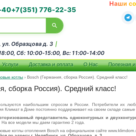
Наши со
-40
+7(351) 776-22-35
, ул. Образцова д. 3
|
:00, Сб: 10:00-15:00, Вс: 11:00-14:00
Услуги
Доставка и оплата
О Нас
Полезная 
зовые котлы
›
Bosch (Германия, сборка Россия). Средний класс!
я, сборка Россия). Средний класс!
ользуются наибольшим спросом в России. Потребители их люб
ия Климат в Доме постоянно поддерживает на своем складе самы
вторизованный представитель одноконтурных и двухконтур
.
На все модели мы даем гарантию 2 года.
зовые котлы отопления Bosch на официальном сайте www.klimdom.
я по адресу г. Челябинск, ул. Образцова, д. 3.