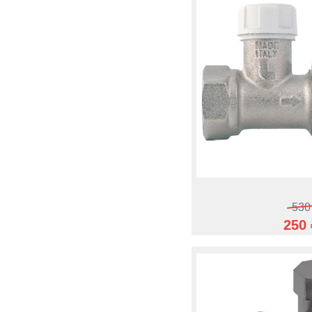
530
250 