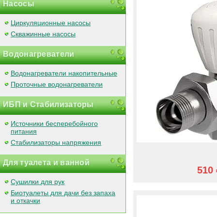
Насосы
Циркуляционные насосы
Скважинные насосы
Водонагреватели
Водонагреватели накопительные
Проточные водонагреватели
ИБП и Стабилизаторы
Источники бесперебойного
питания
Стабилизаторы напряжения
Для туалета и ванной
510 
Сушилки для рук
Биотуалеты для дачи без запаха
и откачки