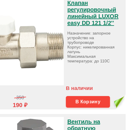
Клапан
регулировочный
линейный LUXOR
easy DD 121 1/2''
Назначение: запорное
устройство на
трубопроводе
Корпус: никелированная
латунь
Максимальная
температура: до 110С
В наличии
350
В Корзину
190 ₽
Вентиль на
обратную