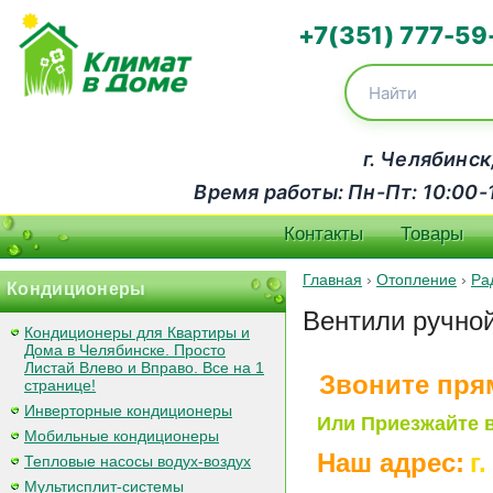
+7(351) 777-59
г. Челябинск
Время работы: Пн-Пт: 10:00-18
Контакты
Товары
Главная
›
Отопление
›
Ра
Кондиционеры
Вентили ручной
Кондиционеры для Квартиры и
Дома в Челябинске. Просто
Листай Влево и Вправо. Все на 1
Звоните пря
странице!
Инверторные кондиционеры
Или Приезжайте в
Мобильные кондиционеры
Наш адрес:
г
Тепловые насосы водух-воздух
Мультисплит-системы