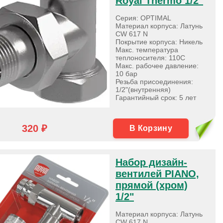
Royal Thermo 1/2"
Серия: OPTIMAL
Материал корпуса: Латунь
CW 617 N
Покрытие корпуса: Никель
Макс. температура
теплоносителя: 110С
Макс. рабочее давление:
10 бар
Резьба присоединения:
1/2"(внутренняя)
Гарантийный срок: 5 лет
320 ₽
В Корзину
Набор дизайн-
вентилей PIANO,
прямой (хром)
1/2"
Материал корпуса: Латунь
CW 617 N