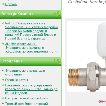
Создайте Комфорт
Прочее
ЭлектроКамины
№1 по Электрокаминам в
Челябинске. 725 свежих моделей
- Более 53 Хитов продаж в
наличии! Просто листай Влево и
Право! Все на 1 странице!
3D Электрокамины -
Электрические камины с
эффектом живого пламени и огня
Отопление
Электрические котлы для
отопления
Газовые котлы
Греющий саморегулирующий
кабель по акции - 30%! Только до
конца Недели.
Инфракрасный теплый пол
390
Теплый пол Электрический