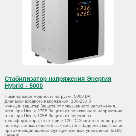
Стабилизатор напряжения Энергия
Hybrid - 5000
Номинальная мощность нагрузки: 5000 ВА
Диапазон входного напряжения: 130-250 В
Функции защиты: Защита от повышенного напряжения,
откл. при Uвх. > 275В Защита от пониженного напряжения,
откл. при Uвх. < 105В Защита от перегрева
трансформатора, откл. при > 120 °С Защита от перегрузки
по току: автоматический выключатель Задержка включения
при активации данной функции кнопкой управления 6/180
секунд)