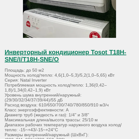
Инверторный кондиционер Tosot T18H-
SNE/I/T18H-SNE/O
Площадь: до 50 м2
Мощность холод/тепло: 4,6(1,0–5,3)/5,2(1,0–5,65) кВт
Серия: Natal Inverter
Потребляемая мощность холод/тепло: 1,36(0,42–
1,8)/1,34(0,42–1,9) кВт
Уровень шума внутренний/наружный:
(29/30/32/34/37/39/44)/55 дБ
Расход воздуха: 610/650/700/740/780/850/910 м3/ч
Класс энергоэффективности: А
Диаметр труб (жидкость и газ): 1/4" и 3/8"
Максимальная длина/высота трассы: 25/10 м
Диапазон рабочих температур наружного воздуха холод/
тепло: -15~+43/-15~+24°С
Размеры внутренний/наружный (ШхВхГ):