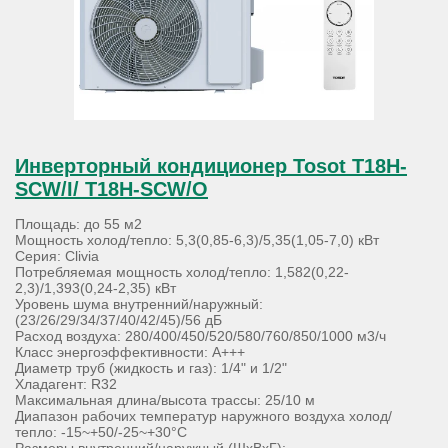
Инверторный кондиционер Tosot T18H-
SCW/I/ T18H-SCW/O
Площадь: до 55 м2
Мощность холод/тепло: 5,3(0,85-6,3)/5,35(1,05-7,0) кВт
Серия: Clivia
Потребляемая мощность холод/тепло: 1,582(0,22-
2,3)/1,393(0,24-2,35) кВт
Уровень шума внутренний/наружный:
(23/26/29/34/37/40/42/45)/56 дБ
Расход воздуха: 280/400/450/520/580/760/850/1000 м3/ч
Класс энергоэффективности: А+++
Диаметр труб (жидкость и газ): 1/4" и 1/2"
Хладагент: R32
Максимальная длина/высота трассы: 25/10 м
Диапазон рабочих температур наружного воздуха холод/
тепло: -15~+50/-25~+30°С