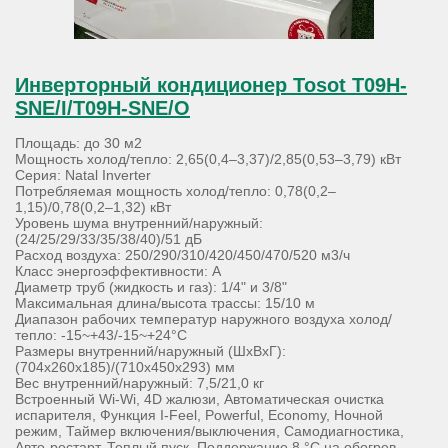
Инверторный кондиционер Tosot T09H-
SNE/I/T09H-SNE/O
Площадь: до 30 м2
Мощность холод/тепло: 2,65(0,4–3,37)/2,85(0,53–3,79) кВт
Серия: Natal Inverter
Потребляемая мощность холод/тепло: 0,78(0,2–
1,15)/0,78(0,2–1,32) кВт
Уровень шума внутренний/наружный:
(24/25/29/33/35/38/40)/51 дБ
Расход воздуха: 250/290/310/420/450/470/520 м3/ч
Класс энергоэффективности: А
Диаметр труб (жидкость и газ): 1/4" и 3/8"
Максимальная длина/высота трассы: 15/10 м
Диапазон рабочих температур наружного воздуха холод/
тепло: -15~+43/-15~+24°С
Размеры внутренний/наружный (ШхВхГ):
(704х260х185)/(710х450х293) мм
Вес внутренний/наружный: 7,5/21,0 кг
Встроенный Wi-Wi, 4D жалюзи, Автоматическая очистка
испарителя, Функция I-Feel, Powerful, Economy, Ночной
режим, Таймер включения/выключения, Самодиагностика,
Авто-рестарт, Теплый пуск, Поддержание 8 °С на обогрев