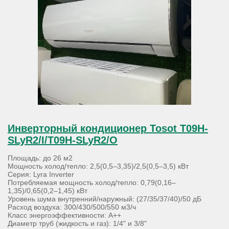
Инверторный кондиционер Tosot T09H-
SLyR2/I/T09H-SLyR2/O
Площадь: до 26 м2
Мощность холод/тепло: 2,5(0,5–3,35)/2,5(0,5–3,5) кВт
Серия: Lyra Inverter
Потребляемая мощность холод/тепло: 0,79(0,16–
1,35)/0,65(0,2–1,45) кВт
Уровень шума внутренний/наружный: (27/35/37/40)/50 дБ
Расход воздуха: 300/430/500/550 м3/ч
Класс энергоэффективности: А++
Диаметр труб (жидкость и газ): 1/4" и 3/8"