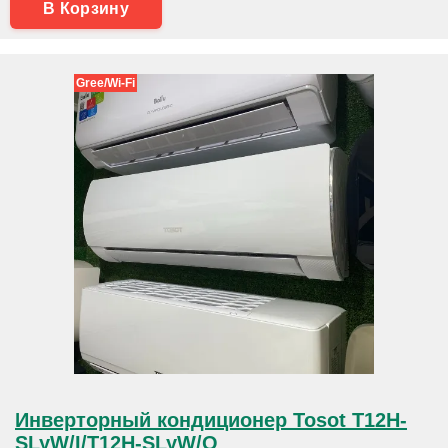
В Корзину
Gree/Wi-Fi
Инверторный кондиционер Tosot T12H-
SLyW/I/T12H-SLyW/O