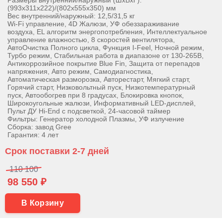
Размеры внутренний/наружный (ШхВхГ):
(993х311х222)/(802х555х350) мм
Вес внутренний/наружный: 12,5/31,5 кг
Wi-Fi управление, 4D Жалюзи, УФ обеззараживание
воздуха, EL алгоритм энергопотребления, Интеллектуальное
управление влажностью, 8 скоростей вентилятора,
АвтоОчистка Полного цикла, Функция I-Feel, Ночной режим,
Турбо режим, Стабильная работа в диапазоне от 130-265В,
Антикоррозийное покрытие Blue Fin, Защита от перепадов
напряжения, Авто режим, Самодиагностика,
Автоматическая разморозка, Авторестарт, Мягкий старт,
Горячий старт, Низковольтный пуск, Низкотемпературный
пуск, Автообогрев при 8 градусах, Блокировка кнопок,
Широкоугольные жалюзи, Информативный LED-дисплей,
Пульт ДУ Hi-End с подсветкой, 24-часовой таймер
Фильтры: Генератор холодной Плазмы, УФ излучение
Сборка: завод Gree
Гарантия: 4 лет
Срок поставки 2-7 дней
110 100
98 550 ₽
В Корзину