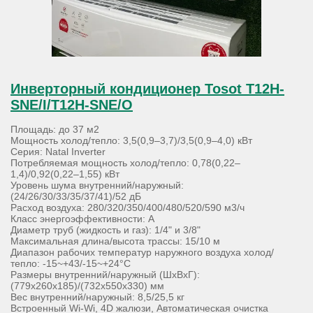
Инверторный кондиционер Tosot T12H-
SNE/I/T12H-SNE/O
Площадь: до 37 м2
Мощность холод/тепло: 3,5(0,9–3,7)/3,5(0,9–4,0) кВт
Серия: Natal Inverter
Потребляемая мощность холод/тепло: 0,78(0,22–
1,4)/0,92(0,22–1,55) кВт
Уровень шума внутренний/наружный:
(24/26/30/33/35/37/41)/52 дБ
Расход воздуха: 280/320/350/400/480/520/590 м3/ч
Класс энергоэффективности: А
Диаметр труб (жидкость и газ): 1/4" и 3/8"
Максимальная длина/высота трассы: 15/10 м
Диапазон рабочих температур наружного воздуха холод/
тепло: -15~+43/-15~+24°С
Размеры внутренний/наружный (ШхВхГ):
(779х260х185)/(732х550х330) мм
Вес внутренний/наружный: 8,5/25,5 кг
Встроенный Wi-Wi, 4D жалюзи, Автоматическая очистка