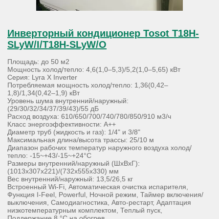
Инверторный кондиционер Tosot T18H-
SLyW/I/T18H-SLyW/O
Площадь: до 50 м2
Мощность холод/тепло: 4,6(1,0–5,3)/5,2(1,0–5,65) кВт
Серия: Lyra X Inverter
Потребляемая мощность холод/тепло: 1,36(0,42–
1,8)/1,34(0,42–1,9) кВт
Уровень шума внутренний/наружный:
(29/30/32/34/37/39/43)/55 дБ
Расход воздуха: 610/650/700/740/780/850/910 м3/ч
Класс энергоэффективности: А++
Диаметр труб (жидкость и газ): 1/4" и 3/8"
Максимальная длина/высота трассы: 25/10 м
Диапазон рабочих температур наружного воздуха холод/
тепло: -15~+43/-15~+24°С
Размеры внутренний/наружный (ШхВхГ):
(1013х307х221)/(732х555х330) мм
Вес внутренний/наружный: 13,5/26,5 кг
Встроенный Wi-Fi, Автоматическая очистка испарителя,
Функция I-Feel, Powerful, Ночной режим, Таймер включения/
выключения, Самодиагностика, Авто-рестарт, Адаптация
низкотемпературным комплектом, Теплый пуск,
Поддержание 8 °С на обогрев