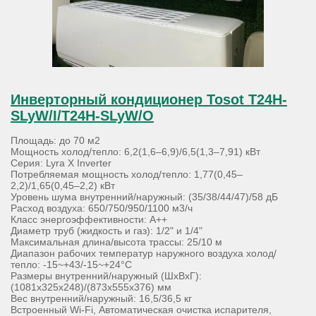
Инверторный кондиционер Tosot T24H-
SLyW/I/T24H-SLyW/O
Площадь: до 70 м2
Мощность холод/тепло: 6,2(1,6–6,9)/6,5(1,3–7,91) кВт
Серия: Lyra X Inverter
Потребляемая мощность холод/тепло: 1,77(0,45–
2,2)/1,65(0,45–2,2) кВт
Уровень шума внутренний/наружный: (35/38/44/47)/58 дБ
Расход воздуха: 650/750/950/1100 м3/ч
Класс энергоэффективности: А++
Диаметр труб (жидкость и газ): 1/2" и 1/4"
Максимальная длина/высота трассы: 25/10 м
Диапазон рабочих температур наружного воздуха холод/
тепло: -15~+43/-15~+24°С
Размеры внутренний/наружный (ШхВхГ):
(1081х325х248)/(873х555х376) мм
Вес внутренний/наружный: 16,5/36,5 кг
Встроенный Wi-Fi, Автоматическая очистка испарителя,