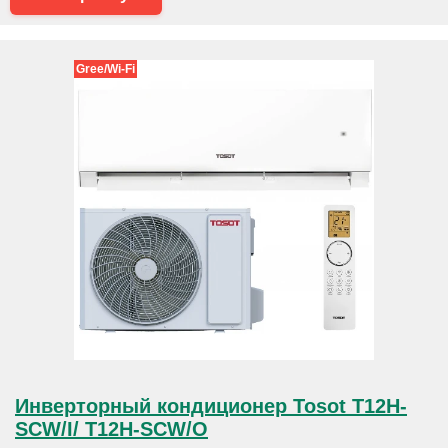
Gree/Wi-Fi
Инверторный кондиционер Tosot T12H-
SCW/I/ T12H-SCW/O