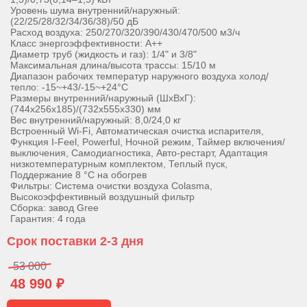
Уровень шума внутренний/наружный:
(22/25/28/32/34/36/38)/50 дБ
Расход воздуха: 250/270/320/390/430/470/500 м3/ч
Класс энергоэффективности: А++
Диаметр труб (жидкость и газ): 1/4" и 3/8"
Максимальная длина/высота трассы: 15/10 м
Диапазон рабочих температур наружного воздуха холод/
тепло: -15~+43/-15~+24°С
Размеры внутренний/наружный (ШхВхГ):
(744х256х185)/(732х555х330) мм
Вес внутренний/наружный: 8,0/24,0 кг
Встроенный Wi-Fi, Автоматическая очистка испарителя,
Функция I-Feel, Powerful, Ночной режим, Таймер включения/
выключения, Самодиагностика, Авто-рестарт, Адаптация
низкотемпературным комплектом, Теплый пуск,
Поддержание 8 °С на обогрев
Фильтры: Система очистки воздуха Colasma,
Высокоэффективный воздушный фильтр
Сборка: завод Gree
Гарантия: 4 года
Срок поставки 2-3 дня
53 000
48 990 ₽