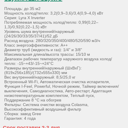
Площадь: до 35 м2
Мощность холод/тепло: 3,2(0,9–3,6)/3,4(0,9–4,0) кВт
Серия: Lyra X Inverter
Потребляемая мощность холод/тепло: 0,99(0,22–
1,3)/0,92(0,22–1,5) кВт
Уровень шума внутренний/наружный:
(24/26/30/33/35/37/41)/52 дБ
Расход воздуха: 280/320/350/400/480/520/590 м3/ч
Класс энергоэффективности: А++
Диаметр труб (жидкость и газ): 1/4" и 3/8"
Максимальная длина/высота трассы: 15/10 м
Диапазон рабочих температур наружного воздуха холод/
тепло: -15~+43/-15~+24°С
Размеры внутренний/наружный (ШхВхГ):
(819х256х185)/(732х555х330) мм
Вес внутренний/наружный: 8,5/25,0 кг
Встроенный Wi-Fi, Автоматическая очистка испарителя,
Функция I-Feel, Powerful, Ночной режим, Таймер включения/
выключения, Самодиагностика, Авто-рестарт, Адаптация
низкотемпературным комплектом, Теплый пуск,
Поддержание 8 °С на обогрев
Фильтры: Система очистки воздуха Colasma,
Высокоэффективный воздушный фильтр
Сборка: завод Gree
Гарантия: 4 года
Срок поставки 2-3 дня