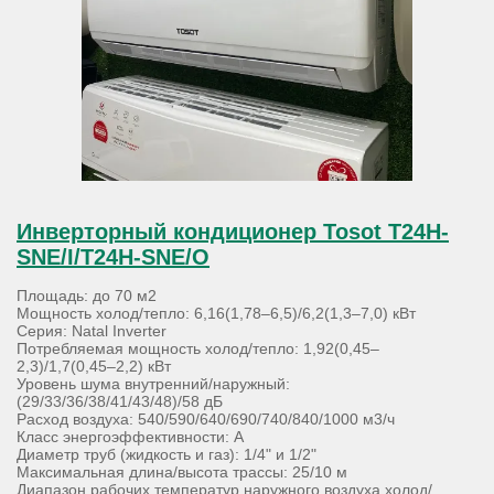
Инверторный кондиционер Tosot T24H-
SNE/I/T24H-SNE/O
Площадь: до 70 м2
Мощность холод/тепло: 6,16(1,78–6,5)/6,2(1,3–7,0) кВт
Серия: Natal Inverter
Потребляемая мощность холод/тепло: 1,92(0,45–
2,3)/1,7(0,45–2,2) кВт
Уровень шума внутренний/наружный:
(29/33/36/38/41/43/48)/58 дБ
Расход воздуха: 540/590/640/690/740/840/1000 м3/ч
Класс энергоэффективности: А
Диаметр труб (жидкость и газ): 1/4" и 1/2"
Максимальная длина/высота трассы: 25/10 м
Диапазон рабочих температур наружного воздуха холод/