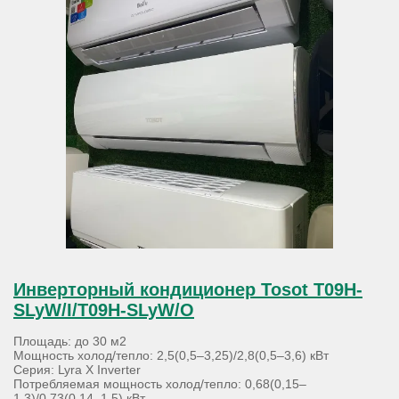
Инверторный кондиционер Tosot T09H-
SLyW/I/T09H-SLyW/O
Площадь: до 30 м2
Мощность холод/тепло: 2,5(0,5–3,25)/2,8(0,5–3,6) кВт
Серия: Lyra X Inverter
Потребляемая мощность холод/тепло: 0,68(0,15–
1,3)/0,73(0,14–1,5) кВт