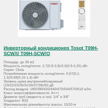
Инверторный кондиционер Tosot T09H-
SCW/I/ T09H-SCW/O
Площадь: до 30 м2
Мощность холод/тепло: 2,7(0,8-3,8)/3,0(0,9-4,25) кВт
Серия: Clivia
Потребляемая мощность холод/тепло: 0,67(0,1-
1,3)/0,68(0,15-1,4) кВт
Уровень шума внутренний/наружный:
(19/22/23/26/31/34/37/38)/50 дБ
Расход воздуха: 180/390/420/440/470/540/570/610 м3/ч
Класс энергоэффективности: А+++
Диаметр труб (жидкость и газ): 1/4" и 3/8"
Хладагент: R32
Максимальная длина/высота трассы: 15/10 м