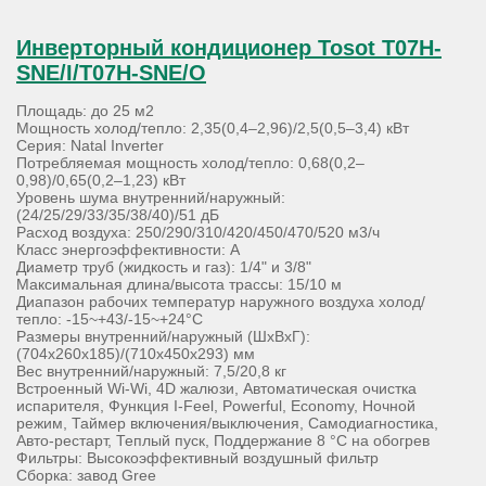
Инверторный кондиционер Tosot T07H-
SNE/I/T07H-SNE/O
Площадь: до 25 м2
Мощность холод/тепло: 2,35(0,4–2,96)/2,5(0,5–3,4) кВт
Серия: Natal Inverter
Потребляемая мощность холод/тепло: 0,68(0,2–
0,98)/0,65(0,2–1,23) кВт
Уровень шума внутренний/наружный:
(24/25/29/33/35/38/40)/51 дБ
Расход воздуха: 250/290/310/420/450/470/520 м3/ч
Класс энергоэффективности: А
Диаметр труб (жидкость и газ): 1/4" и 3/8"
Максимальная длина/высота трассы: 15/10 м
Диапазон рабочих температур наружного воздуха холод/
тепло: -15~+43/-15~+24°С
Размеры внутренний/наружный (ШхВхГ):
(704х260х185)/(710х450х293) мм
Вес внутренний/наружный: 7,5/20,8 кг
Встроенный Wi-Wi, 4D жалюзи, Автоматическая очистка
испарителя, Функция I-Feel, Powerful, Economy, Ночной
режим, Таймер включения/выключения, Самодиагностика,
Авто-рестарт, Теплый пуск, Поддержание 8 °С на обогрев
Фильтры: Высокоэффективный воздушный фильтр
Сборка: завод Gree