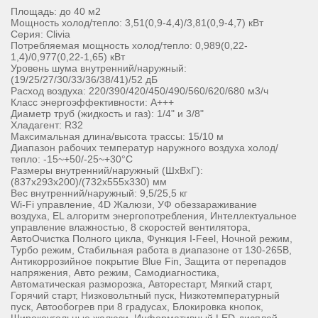
Площадь: до 40 м2
Мощность холод/тепло: 3,51(0,9-4,4)/3,81(0,9-4,7) кВт
Серия: Clivia
Потребляемая мощность холод/тепло: 0,989(0,22-
1,4)/0,977(0,22-1,65) кВт
Уровень шума внутренний/наружный:
(19/25/27/30/33/36/38/41)/52 дБ
Расход воздуха: 220/390/420/450/490/560/620/680 м3/ч
Класс энергоэффективности: А+++
Диаметр труб (жидкость и газ): 1/4" и 3/8"
Хладагент: R32
Максимальная длина/высота трассы: 15/10 м
Диапазон рабочих температур наружного воздуха холод/
тепло: -15~+50/-25~+30°С
Размеры внутренний/наружный (ШхВхГ):
(837х293х200)/(732х555х330) мм
Вес внутренний/наружный: 9,5/25,5 кг
Wi-Fi управление, 4D Жалюзи, УФ обеззараживание
воздуха, EL алгоритм энергопотребления, Интеллектуальное
управление влажностью, 8 скоростей вентилятора,
АвтоОчистка Полного цикла, Функция I-Feel, Ночной режим,
Турбо режим, Стабильная работа в диапазоне от 130-265В,
Антикоррозийное покрытие Blue Fin, Защита от перепадов
напряжения, Авто режим, Самодиагностика,
Автоматическая разморозка, Авторестарт, Мягкий старт,
Горячий старт, Низковольтный пуск, Низкотемпературный
пуск, Автообогрев при 8 градусах, Блокировка кнопок,