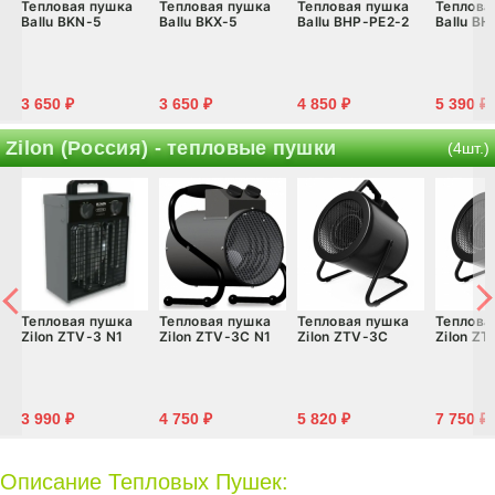
Тепловая пушка
Тепловая пушка
Тепловая пушка
Теплова
Ballu BKN-5
Ballu BKX-5
Ballu BHP-PE2-2
Ballu B
3 650 ₽
3 650 ₽
4 850 ₽
5 390 ₽
Zilon (Россия) - тепловые пушки
(4шт.)
Тепловая пушка
Тепловая пушка
Тепловая пушка
Теплова
Zilon ZTV-3 N1
Zilon ZTV-3C N1
Zilon ZTV-3С
Zilon Z
3 990 ₽
4 750 ₽
5 820 ₽
7 750 ₽
Описание Тепловых Пушек: