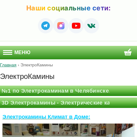
Наши социальные сети:
МЕНЮ
Главная
›
ЭлектроКамины
ЭлектроКамины
№1 по Электрокаминам в Челябинске. 725 свежи
3D Электрокамины - Электрические камины с 
Электрокамины Климат в Доме: