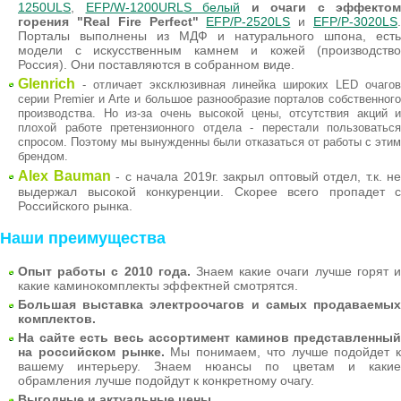
1250ULS
,
EFP/W-1200URLS белый
и очаги с эффектом
горения "Real Fire Perfect"
EFP/P-2520LS
и
EFP/P-3020LS
Порталы выполнены из МДФ и натурального шпона, есть
модели с искусственным камнем и кожей (производство
Россия). Они поставляются в собранном виде.
Glenrich
- отличает эксклюзивная линейка широких LED очагов
серии Premier и Arte и большое разнообразие порталов собственного
производства. Но из-за очень высокой цены, отсутствия акций и
плохой работе претензионного отдела - перестали пользоваться
спросом. Поэтому мы вынужденны были отказаться от работы с этим
брендом.
Alex Bauman
- с начала 2019г. закрыл оптовый отдел, т.к. не
выдержал высокой конкуренции. Скорее всего пропадет с
Российского рынка.
Наши преимущества
Опыт работы с 2010 года.
Знаем какие очаги лучше горят 
какие каминокомплекты эффектней смотрятся.
Большая выставка электроочагов и самых продаваемых
комплектов.
На сайте есть весь ассортимент каминов представленный
на российском рынке.
Мы понимаем, что лучше подойдет к
вашему интерьеру. Знаем нюансы по цветам и какие
обрамления лучше подойдут к конкретному очагу.
Выгодные и актуальные цены.