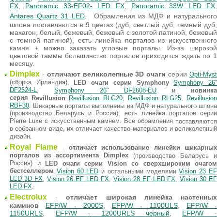
FX
,
Panoramic 33-EF02- LED FX
,
Panoramic 33W LED FX
,
Antares Quartz 31 LED
.
Обрамления из МДФ и натуральног
шпона поставляются в 9 цветах (дуб, светлый дуб, темный дуб,
махагон, белый, бежевый, бежевый с золотой патиной, бежевый
с темной патиной), есть линейка порталов из искусственного
камня + можно заказать угловые порталы. Из-за широкой
цветовой гаммы большинство порталов приходится ждать по 1
месяцу.
Dimplex
-
отличают великолепные 3D очаги
серии
Opti-Mys
(сборка Ирландия),
LED очаги серии Symphony
Symphony 26'
DF2624-L
,
Symphony 26" DF2608-EU
и
новинк
серия
Revillusion
Revillusion RLG20
,
Revillusion RLG25
,
Revillusio
RBF30
. Шикарные порталы выполнены из МДФ и натурального шпона
(производство Беларусь и Россия), есть линейка порталов серии
Pierre Luxe с искусственным камнем. Все обрамления
поставляются
в собранном виде, их отличает качество материалов и великолепный
дизайн.
Royal Flame
-
отличает использование линейки шикарны
порталов из ассортимента Dimplex
(производство Беларусь и
Россия) и
LED очаги серии Vision со сверхшироким очагом
бестселлером
Vision 60 LED
и остальными моделями
Vision 23 E
LED 3D FX
,
Vision 26 EF LED FX
,
Vision 28 EF LED FX
,
Vision 30 E
LED FX
.
Electrolux
-
отличает широкая линейка настенны
каминов
EFP/W - 2000S
,
EFP/W - 1100ULS
,
EFP/W -
1150URLS
,
EFP/W - 1200URLS черный
,
EFP/W 