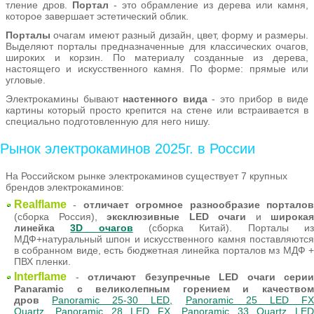
тление дров.
Портал
- это обрамление из дерева или камня,
которое завершает эстетический облик.
Порталы
очагам имеют разный дизайн, цвет, форму и размеры.
Выделяют порталы предназначенные для классических очагов,
широких и корзин. По материалу созданные из дерева,
настоящего и искусственного камня. По форме: прямые или
угловые.
Электрокамины бывают
настенного вида
- это прибор в виде
картины который просто крепится на стене или встраивается в
специально подготовленную для него нишу.
Рынок электрокаминов 2025г. в России
На Российском рынке электрокаминов существует 7 крупных
брендов электрокаминов:
Realflame
-
отличает огромное разнообразие портало
(сборка Россия),
эксклюзивные LED очаги
и
широкая
линейка
3D очагов
(сборка Китай). Порталы и
МДФ+натуральный шпон и искусственного камня поставляются
в собранном виде, есть бюджетная линейка порталов мз МДФ +
ПВХ пленки.
Interflame
-
отличают безупречные LED очаги серии
Panaramic с великолепным горением и качеством
дров
Panoramic 25-30 LED,
Panoramic 25 LED F
Quartz
,
Panoramic 28 LED FX
,
Panoramic 33 Quartz LED