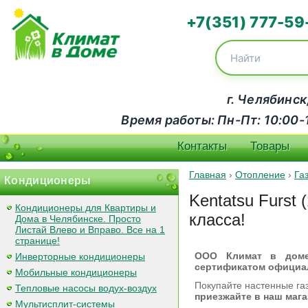
+7(351) 777-59
г. Челябинск
Время работы: Пн-Пт: 10:00-18
Контакты
Товары
Главная
›
Отопление
›
Га
Кондиционеры
Kentatsu Furst
Кондиционеры для Квартиры и
класса!
Дома в Челябинске. Просто
Листай Влево и Вправо. Все на 1
странице!
ООО Климат в доме 
Инверторные кондиционеры
сертификатом официа
Мобильные кондиционеры
Покупайте настенные га
Тепловые насосы водух-воздух
приезжайте в наш магаз
Мультисплит-системы