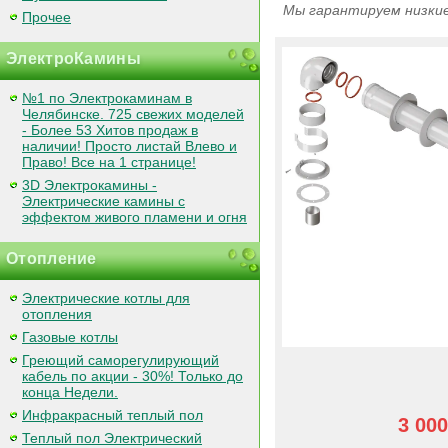
Мы гарантируем низкие
Прочее
ЭлектроКамины
№1 по Электрокаминам в
Челябинске. 725 свежих моделей
- Более 53 Хитов продаж в
наличии! Просто листай Влево и
Право! Все на 1 странице!
3D Электрокамины -
Электрические камины с
эффектом живого пламени и огня
Отопление
Электрические котлы для
отопления
Газовые котлы
Греющий саморегулирующий
кабель по акции - 30%! Только до
конца Недели.
Инфракрасный теплый пол
3 000
Теплый пол Электрический