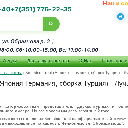
Наши со
-40
+7(351) 776-22-35
, ул. Образцова д. 3
|
:00, Сб: 10:00-15:00, Вс: 11:00-14:00
Услуги
Доставка и оплата
О Нас
Полезная 
зовые котлы
›
Kentatsu Furst (Япония-Германия, сборка Турция) - Л
 (Япония-Германия, сборка Турция) - Лу
авторизованный представитель двухконтурных и однок
льного дилера.
На все модели мы даем гарантию 2 года.
зовые котлы отопления Kentatsu Furst на официальном сайте www.
ин находящийся по адресу г. Челябинск, ул. Образцова, д. 3.