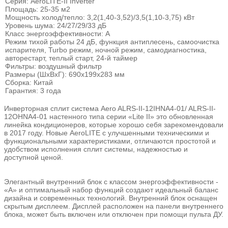
Серия: AeroLITE-II Inverter
Площадь: 25-35 м2
Мощность холод/тепло: 3,2(1,40-3,52)/3,5(1,10-3,75) кВт
Уровень шума: 24/27/29/33 дБ
Класс энергоэффективности: А
Режим тихой работы 24 дБ, функция антиплесень, самоочистка
испарителя, Turbo режим, ночной режим, самодиагностика,
авторестарт, теплый старт, 24-й таймер
Фильтры: воздушный фильтр
Размеры (ШхВхГ): 690x199x283 мм
Сборка: Китай
Гарантия: 3 года
Инверторная сплит система Aero ALRS-II-12IHNA4-01/ ALRS-II-
12OHNA4-01 настенного типа серии «Lite II» это обновленная
линейка кондиционеров, которые хорошо себя зарекомендовали
в 2017 году. Новые AeroLITE с улучшенными техническими и
функциональными характеристиками, отличаются простотой и
удобством исполнения сплит системы, надежностью и
доступной ценой.
Элегантный внутренний блок с классом энергоэффективности -
«A» и оптимальный набор функций создают идеальный баланс
дизайна и современных технологий. Внутренний блок оснащен
скрытым дисплеем. Дисплей расположен на панели внутреннего
блока, может быть включен или отключен при помощи пульта ДУ.