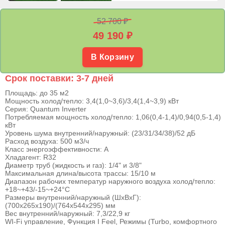
52 700 ₽
49 190
₽
В Корзину
Срок поставки: 3-7 дней
Площадь: до 35 м2
Мощность холод/тепло: 3,4(1,0~3,6)/3,4(1,4~3,9) кВт
Серия: Quantum Inverter
Потребляемая мощность холод/тепло: 1,06(0,4-1,4)/0,94(0,5-1,4)
кВт
Уровень шума внутренний/наружный: (23/31/34/38)/52 дБ
Расход воздуха: 500 м3/ч
Класс энергоэффективности: А
Хладагент: R32
Диаметр труб (жидкость и газ): 1/4" и 3/8"
Максимальная длина/высота трассы: 15/10 м
Диапазон рабочих температур наружного воздуха холод/тепло:
+18~+43/-15~+24°С
Размеры внутренний/наружный (ШхВхГ):
(700х265х190)/(764х544х295) мм
Вес внутренний/наружный: 7,3/22,9 кг
WI-Fi управление, Функция I Feel, Режимы (Turbo, комфортного