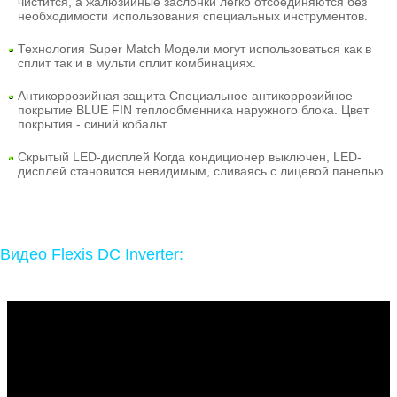
чистится, а жалюзийные заслонки легко отсоединяются без
необходимости использования специальных инструментов.
Технология Super Match
Модели могут использоваться как в
сплит так и в мульти сплит комбинациях.
Антикоррозийная защита
Специальное антикоррозийное
покрытие BLUE FIN теплообменника наружного блока. Цвет
покрытия - синий кобальт.
Скрытый LED-дисплей
Когда кондиционер выключен, LED-
дисплей становится невидимым, сливаясь с лицевой панелью.
Видео Flexis DC Inverter: