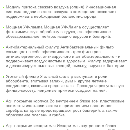
Модуль притока свежего воздуха (опция)
Инновационная
система подачи свежего воздуха в помещение позволяет
поддерживать необходимый баланс кислорода.
Мощная УФ-лампа
Мощная УФ-Лампа осуществляет
фотохимическую обработку воздуха, его эффективное
обеззараживание, нейтрализацию вирусов и бактерий.
Антибактериальный фильтр
Антибактериальный фильтр
совмещает в себе эффективность трех фильтров:
антиаллергенного, антивирусного и антибактериального - и
поддерживает воздух чистым и здоровым. Фильтр задерживает
и дезактивирует пылевых клещей, пыльцу, вирусы и бактерии.
Угольный фильтр
Угольный фильтр выступает в роли
абсорбента, впитывая запахи, дым и другие летучие
соединения, включая вредные газы. Проходя через угольную
фильтр-кассету, ненужные примеси оседают на ней.
Ag+ покрытие корпуса
Во внутреннем блоке все пластиковые
элементы изготавливаются с применением нано-ионов
серебра, которые предотвращают рост бактерий, а так же
образование плесени и грибка.
Ag+ покрытие испарителя
Испаритель внутреннего блока