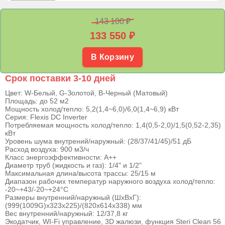
143 100 ₽
133 550
₽
В Корзину
Срок поставки 3-10 дней
Цвет: W-Белый, G-Золотой, B-Черный (Матовый)
Площадь: до 52 м2
Мощность холод/тепло: 5,2(1,4~6,0)/6,0(1,4~6,9) кВт
Серия: Flexis DC Inverter
Потребляемая мощность холод/тепло: 1,4(0,5-2,0)/1,5(0,52-2,35)
кВт
Уровень шума внутрений/наружный: (28/37/41/45)/51 дБ
Расход воздуха: 900 м3/ч
Класс энергоэффективности: А++
Диаметр труб (жидкость и газ): 1/4" и 1/2"
Максимальная длина/высота трассы: 25/15 м
Диапазон рабочих температур наружного воздуха холод/тепло:
-20~+43/-20~+24°С
Размеры внутренний/наружный (ШхВхГ):
(999(1009G)х323х225)/(820х614х338) мм
Вес внутренний/наружный: 12/37,8 кг
Экодатчик, WI-Fi управление, 3D жалюзи, функция Steri Clean 56