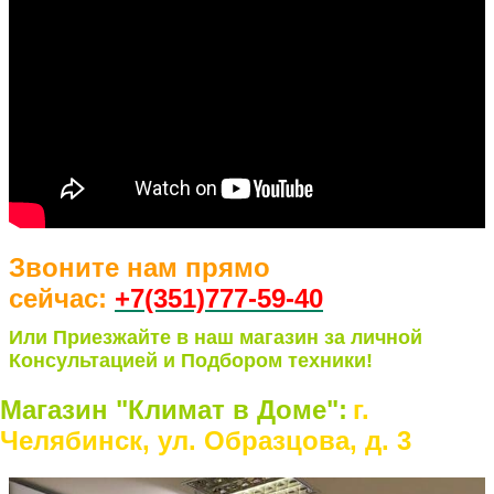
Звоните нам прямо
сейчас:
+7(351)77
7-59-40
Или Приезжайте в наш магазин за личной
Консультацией и Подбором техники!
Магазин "Климат в Доме":
г.
Челябинск, ул. Образцова, д. 3