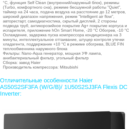
°C, функция Self Clean (внутренний/наружный блок), режимы
(Turbo, комфортного сна), режиме бесшумной работы "Quiet",
таймер на 24 часа, подача воздуха на расстояние до 12 метров,
широкий диапазон напряжения, режим "Intelligent air flow",
авторестарт, самодиагностика, скрытый дисплей, 2 стороны
подвода труб, антикорозийное покрытие Ag+ покрытие корпуса и
испарителя, приложение hOn Smart Home, -20 °C Обогрев, -10 °C
Охлаждение, задержка пуска компрессора кондиционера на 3
минуты, интеллектуальное оттаивание, штуцер контроля утечки
хладагента, поддержание +10 °С в режиме обогрева, BLUE FIN
теплообменника наружного блока
Фильтры: Nano-Aqua генератор, мощная УФ лампа,
анибактериальный фильтр, угольный фильтр
Сборка: завод Haier
Производитель компрессора: Mitsubishi
Отличительные особенности Haier
AS50S2SF3FA (W/G/B)/ 1U50S2SJ3FA Flexis DC
Inverter: