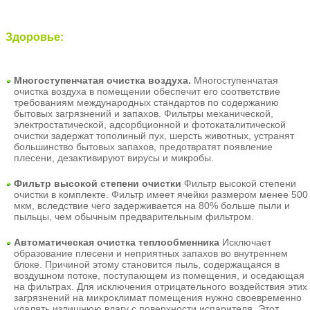
Здоровье:
Многоступенчатая очистка воздуха.
Многоступенчатая
очистка воздуха в помещении обеспечит его соответствие
требованиям международных стандартов по содержанию
бытовых загрязнений и запахов. Фильтры механической,
электростатической, адсорбционной и фотокаталитической
очистки задержат тополиный пух, шерсть животных, устранят
большинство бытовых запахов, предотвратят появление
плесени, дезактивируют вирусы и микробы.
Фильтр высокой степени очистки
Фильтр высокой степени
очистки в комплекте. Фильтр имеет ячейки размером менее 500
мкм, вследствие чего задерживается на 80% больше пыли и
пыльцы, чем обычным предварительным фильтром.
Автоматическая очистка
теплообменника
Исключает
образование плесени и неприятных запахов во внутреннем
блоке. Причиной этому становится пыль, содержащаяся в
воздушном потоке, поступающем из помещения, и оседающая
на фильтрах. Для исключения отрицательного воздействия этих
загрязнений на микроклимат помещения нужно своевременно
удалять излишнюю влагу с поверхности испарителя. Этот