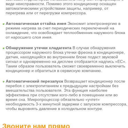
виде неисправности. Помимо этого кондиционер оснащен
автоматическими устройствами защиты, например, от
перегрева или от перегрузки компрессора.
Автоматическая оттайка инея
Экономит электроэнергию в
режиме нагрева за счет периодических переключений на
охлаждение, что освобождает теплообменник наружного блока
от наросшего слоя инея.
Обнаружение утечки хладагента
В случае обнаружения
процессором наружного блока утечки фреона в кондиционере,
датчик, находящийся во внутреннем блоке подаст звуковой
сигнал и одновременно на дисплее отобразится надпись «EC».
Таким образом пользователь сможет своевременно выключить
кондиционер и обратиться в сервисную компанию.
Автоматический перезапуск
Возвращает кондиционер после
перебоя с электропитанием к предыдущим настройкам без
вмешательства пользователя. Эта функция наиболее
эффективна при отсутствии кого-либо в помещении или во
время сна. Микропроцессор обязательно «учтет»
необходимость 3-х минутной задержки с запуском компрессора,
чтобы выровнять давление в холодильном контуре.
Звоните нам прямо