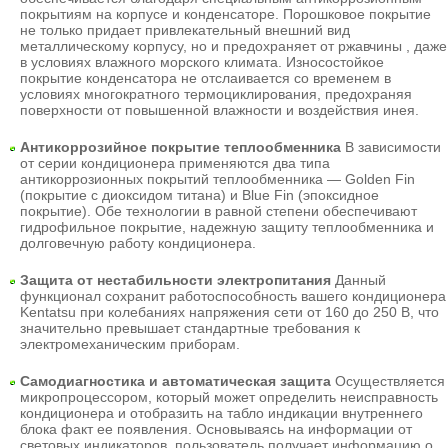
покрытиям на корпусе и конденсаторе. Порошковое покрытие
не только придает привлекательный внешний вид
металлическому корпусу, но и предохраняет от ржавчины , даже
в условиях влажного морского климата. Износостойкое
покрытие конденсатора не отслаивается со временем в
условиях многократного термоциклирования, предохраняя
поверхности от повышенной влажности и воздействия инея.
Антикоррозийное покрытие теплообменника
В зависимости
от серии кондиционера применяются два типа
антикоррозионных покрытий теплообменника — Golden Fin
(покрытие с диоксидом титана) и Blue Fin (эпоксидное
покрытие). Обе технологии в равной степени обеспечивают
гидрофильное покрытие, надежную защиту теплообменника и
долговечную работу кондиционера.
Защита от нестабильности электропитания
Данный
функционал сохранит работоспособность вашего
кондиционера
Kentatsu
при колебаниях напряжения сети от 160 до 250 В, что
значительно превышает стандартные требования к
электромеханическим приборам.
Самодиагностика и автоматическая защита
Осуществляется
микропроцессором, который может определить неисправность
кондиционера и отобразить на табло индикации внутреннего
блока факт ее появления. Основываясь на информации от
световых индикаторов, пользователь получает информацию о