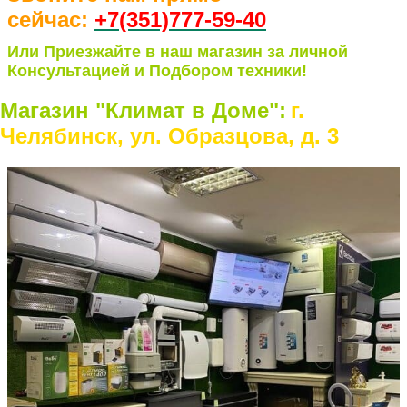
сейчас:
+7(351)77
7-59-40
Или Приезжайте в наш магазин за личной
Консультацией и Подбором техники!
Магазин "Климат в Доме":
г.
Челябинск, ул. Образцова, д. 3