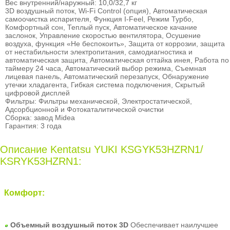
Вес внутренний/наружный: 10,0/32,7 кг
3D воздушный поток, Wi-Fi Control (опция), Автоматическая
самоочистка испарителя, Функция I-Feel, Режим Турбо,
Комфортный сон, Теплый пуск, Автоматическое качание
заслонок, Управление скоростью вентилятора, Осушение
воздуха, функция «Не беспокоить», Защита от коррозии, защита
от нестабильности электропитания, самодиагностика и
автоматическая защита, Автоматическая оттайка инея, Работа по
таймеру 24 часа, Автоматический выбор режима, Съемная
лицевая панель, Автоматический перезапуск, Обнаружение
утечки хладагента, Гибкая система подключения, Скрытый
цифровой дисплей
Фильтры: Фильтры механической, Электростатической,
Адсорбционной и Фотокаталитической очистки
Сборка: завод Midea
Гарантия: 3 года
Описание Kentatsu YUKI KSGYK53HZRN1/
KSRYK53HZRN1:
Комфорт:
Объемный воздушный поток 3D
Обеспечивает наилучшее