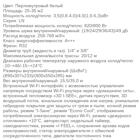
Цвет: Перломутровый белый
Площадь: 25-35 м2
Мощность холод/тепло: 3,5(0,8-4,0)/4,0(1,0-6,3)кВт
Серия: LN
Потребляемая мощность холод/тепло: 820/800 Вт
Уровень шума внутренний/наружный: (19/24/29/36/43)/49 дБ
Расход воздуха: 258-768 м3/ч
Класс энергоэффективности: А+++
Фреон: R32
Диаметр труб (жидкость и газ): 1/4" и 3/8"
Максимальная длина/высота трассы: 20/12 м
Диапазон рабочих температур наружного воздуха холод/тепло:
-10~+46/-15~+24°С
Размеры внутренний/наружный (ШхВхГ):
(890х307х233)/(800х550х285) мм
Вес внутренний/наружный: 15,5/35,0 кг
Встроенный Wi-Fi интерфейс с возможностью управления
напрямую посредством Wi-Fi роутера через «домашнюю сеть»,
встроенный тепловизор «3D I-SEE», датчик присутствия, 3D
воздушный поток, зональное охлаждение или нагрев, уникальное
гибридное покрытие для защиты от грязи и пыли, ночной режим
работы, режим "I-Save", режим "Econo Cool", отображение
потребленной электроэнергии через Wi-Fi, режим «дежурного
отопления» +10°С, авторестарт, недельный таймер,
самодиагностика, режим «I FEEL», сохранение архива кодов
неисправностей, статор электродвигателя с обмоткой
сосредоточенного типа, двигатели постоянного тока