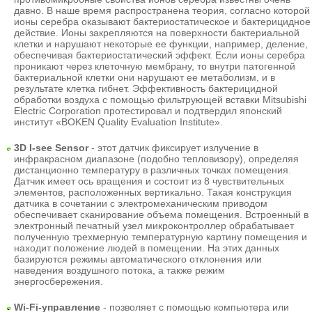
давно. В наше время распространена теория, согласно которой
ионы серебра оказывают бактериостатическое и бактерицидное
действие. Ионы закрепляются на поверхности бактериальной
клетки и нарушают некоторые ее функции, например, деление,
обеспечивая бактериостатический эффект. Если ионы серебра
проникают через клеточную мембрану, то внутри патогенной
бактериальной клетки они нарушают ее метаболизм, и в
результате клетка гибнет. Эффективность бактерицидной
обработки воздуха с помощью фильтрующей вставки Mitsubishi
Electric Corporation протестировал и подтвердил японский
институт «BOKEN Quality Evaluation Institute».
3D I-see Sensor
- этот датчик фиксирует излучение в
инфракрасном диапазоне (подобно тепловизору), определяя
дистанционно температуру в различных точках помещения.
Датчик имеет ось вращения и состоит из 8 чувствительных
элементов, расположенных вертикально. Такая конструкция
датчика в сочетании с электромеханическим приводом
обеспечивает сканирование объема помещения. Встроенный в
электронный печатный узел микроконтроллер обрабатывает
полученную трехмерную температурную картину помещения и
находит положение людей в помещении. На этих данных
базируются режимы автоматического отклонения или
наведения воздушного потока, а также режим
энергосбережения.
Wi-Fi-управление
- позволяет с помощью компьютера или