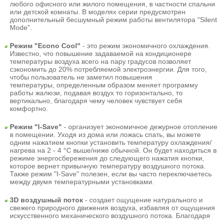
любого офисного или жилого помещения, в частности спальни
или детской комнаты. В моделях серии предусмотрен
дополнительный бесшумный режим работы вентилятора "Silent
Mode".
Режим "Econo Cool"
- это режим экономичного охлаждения.
Известно, что повышение задаваемой на кондиционере
температуры воздуха всего на пару градусов позволяет
сэкономить до 20% потребляемой электроэнергии. Для того,
чтобы пользователь не заметил повышения
температуры, определенным образом меняет программу
работы жалюзи, подавая воздух то горизонтально, то
вертикально, благодаря чему человек чувствует себя
комфортно.
Режим "I-Save"
- организует экономичное дежурное отопление
в помещении. Уходя из дома или ложась спать, вы можете
одним нажатием кнопки установить температуру охлаждения/
нагрева на 2 - 4 °C выше/ниже обычной. Он будет находиться в
режиме энерго­сбережения до следующего нажатия кнопки,
которое вернет привычную температуру воздушного потока.
Также режим "I-Save" полезен, если вы часто переключаетесь
между двумя температурными установками.
3D воздушный поток
- создает ощущение натурального и
свежего природного движения воздуха, избавляя от ощущения
искусственного механического воздушного потока. Благодаря