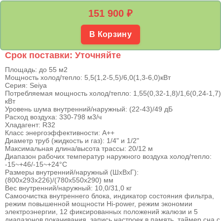
151 900
₽
В Корзину
Срок поставки: Уточняйте
Площадь: до 55 м2
Мощность холод/тепло: 5,5(1,2-5,5)/6,0(1,3-6,0)кВт
Серия: Seiya
Потребляемая мощность холод/тепло: 1,55(0,32-1,8)/1,6(0,24-1,7)
кВт
Уровень шума внутренний/наружный: (22-43)/49 дБ
Расход воздуха: 330-798 м3/ч
Хладагент: R32
Класс энергоэффективности: А++
Диаметр труб (жидкость и газ): 1/4" и 1/2"
Максимальная длина/высота трассы: 20/12 м
Диапазон рабочих температур наружного воздуха холод/тепло:
-15~+46/-15~+24°С
Размеры внутренний/наружный (ШхВхГ):
(800х293х226)/(780х550х290) мм
Вес внутренний/наружный: 10,0/31,0 кг
Самоочистка внутреннего блока, индикатор состояния фильтра,
режим повышенной мощности Hi-power, режим экономии
электроэнергии, 12 фиксированных положений жалюзи и 5
диапазонов покачивания, запись настроек в память, таймер сна с