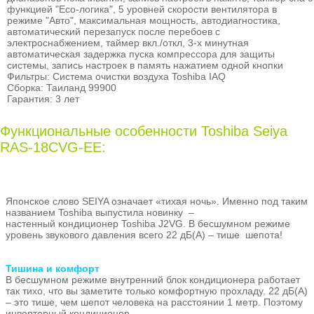
функцией "Есо-логика", 5 уровней скорости вентилятора в
режиме "Авто", максимальная мощность, автодиагностика,
автоматический перезапуск после перебоев с
электроснабжением, таймер вкл./откл, 3-х минутная
автоматическая задержка пуска компрессора для защиты
системы, запись настроек в память нажатием одной кнопки
Фильтры: Система очистки воздуха Toshiba IAQ
Сборка: Таиланд 99900
Гарантия: 3 лет
Функциональные особенности Toshiba Seiya
RAS-18CVG-EE:
Японское слово SEIYA означает «тихая ночь». Именно под таким
названием Toshiba выпустила новинку –
настенный кондиционер Toshiba J2VG. В бесшумном режиме
уровень звукового давления всего 22 дБ(А) – тише шепота!
Тишина и комфорт
В бесшумном режиме внутренний блок кондиционера работает
так тихо, что вы заметите только комфортную прохладу. 22 дБ(А)
– это тише, чем шепот человека на расстоянии 1 метр. Поэтому
инверторный кондиционер