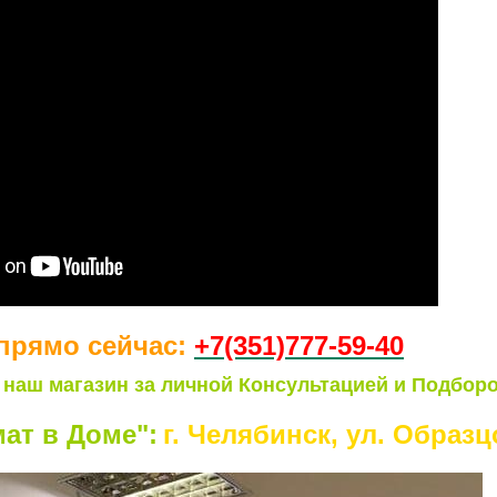
прямо сейчас:
+7(351)77
7-59-40
 наш магазин за личной Консультацией и Подборо
ат в Доме":
г. Челябинск, ул. Образцо