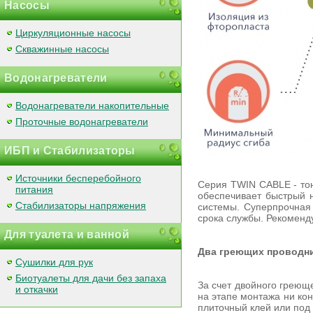
Насосы
Циркуляционные насосы
Скважинные насосы
Водонагреватели
Водонагреватели накопительные
Проточные водонагреватели
ИБП и Стабилизаторы
Источники бесперебойного
Серия TWIN CABLE - тон
питания
обеспечивает быстрый н
Стабилизаторы напряжения
системы. Суперпрочная
срока службы. Рекоменд
Для туалета и ванной
Два греющих проводн
Сушилки для рук
Биотуалеты для дачи без запаха
За счет двойного греющ
и откачки
на этапе монтажа ни ко
плиточный клей или под