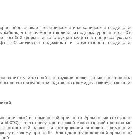
оторая обеспечивает электрическое и механическое соединение
ам кабель, что не изменяет величины подъема уровня пола. Это
счет особой формы и конструкции муфты в процессе укладки
уфты обеспечивают надежность и герметичность соединения
ся за счёт уникальной конструкции тонких витых греющих жил,
 основная нагрузка приходится на арамидную жилу, а греющие
нитей.
й механической и термической прочности. Арамидные волокна не
ри 500°С), характеризуются высокой механической прочностью.
в, огнезащитной одежды и армировании автошин. Применение
зрыву и излому при сгибе. Благодаря суперпрочной арамидной
ений.