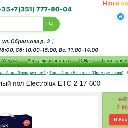
Наши со
-35
+7(351) 777-80-04
, ул. Образцова д. 3
|
:00, Сб: 10:00-15:00, Вс: 11:00-14:00
Услуги
Доставка и оплата
О Нас
Полезная 
плый пол Электрический
›
Теплый пол Electrolux (Премиум класс)
›
ый пол Electrolux ETC 2-17-600
8 75
7 90
В Кор