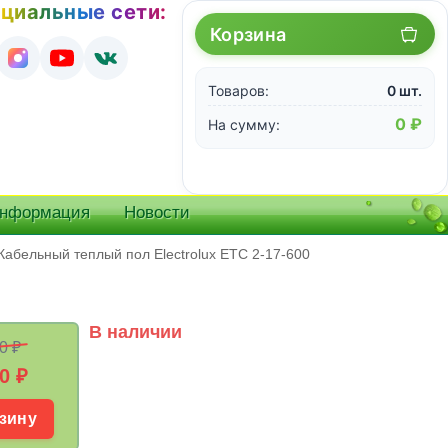
циальные сети:
Корзина
Товаров:
0 шт.
0 ₽
На сумму:
информация
Новости
Кабельный теплый пол Electrolux ETC 2-17-600
В наличии
0 ₽
0
₽
зину