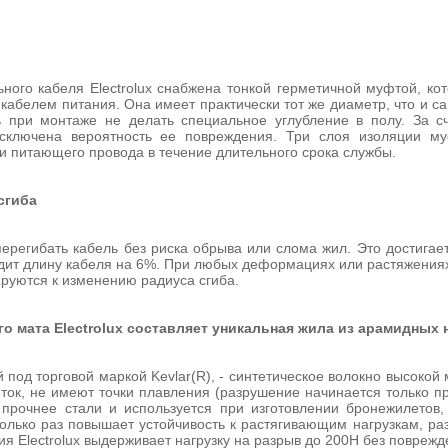
ьного кабеля Electrolux снабжена тонкой герметичной муфтой, к
кабелем питания. Она имеет практически тот же диаметр, что и с
ь при монтаже не делать специальное углубление в полу. За 
исключена вероятность ее повреждения. Три слоя изоляции м
 и питающего провода в течение длительного срока службы.
сгиба
перегибать кабель без риска обрыва или слома жил. Это достигает
дит длину кабеля на 6%. При любых деформациях или растяжениях
ируются к изменению радиуса сгиба.
о мата Electrolux составляет уникальная жила из арамидных 
 под торговой маркой Kevlar(R), - синтетическое волокно высоко
 ток, не имеют точки плавления (разрушение начинается только п
 прочнее стали и используется при изготовлении бронежилето
олько раз повышает устойчивость к растягивающим нагрузкам, ра
я Electrolux выдерживает нагрузку на разрыв до 200Н без поврежд