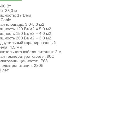
600 Вт
я: 35,3 м
щность: 17 Вт/м
 Cable
ая площадь: 3,0-5,0 м2
щность 120 Вт/м2 = 5,0 м2
щность 150 Вт/м2 = 4,0 м2
щность 200 Вт/м2 = 3,0 м2
: двужильный экранированный
еля: 4,5 мм
нительного кабеля питания: 2 м
ая температура кабеля: 90С
влагозащищенности: IP68
 электропитания: 220В
0 лет