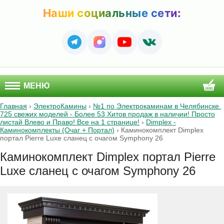
Наши социальные сети:
МЕНЮ
Главная
›
ЭлектроКамины
›
№1 по Электрокаминам в Челябинске.
725 свежих моделей - Более 53 Хитов продаж в наличии! Просто
листай Влево и Право! Все на 1 странице!
›
Dimplex -
Каминокомплекты (Очаг + Портал)
›
Каминокомплект Dimplex
портал Pierre Luxe сланец с очагом Symphony 26
Каминокомплект Dimplex портал Pierre
Luxe сланец с очагом Symphony 26