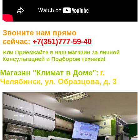
Звоните нам прямо
сейчас:
+7(351)77
7-59-40
Или Приезжайте в наш магазин за личной
Консультацией и Подбором техники!
Магазин "Климат в Доме":
г.
Челябинск, ул. Образцова, д. 3