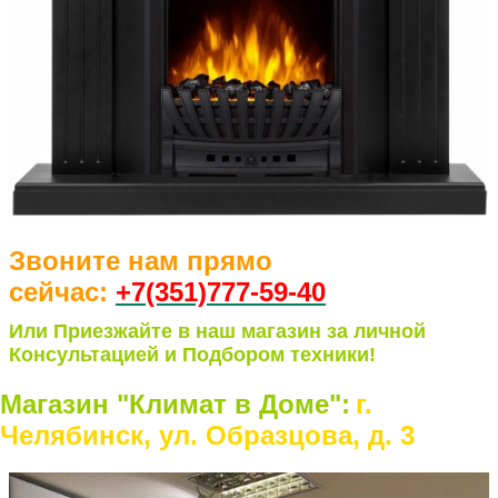
Звоните нам прямо
сейчас:
+7(351)77
7-59-40
Или Приезжайте в наш магазин за личной
Консультацией и Подбором техники!
Магазин "Климат в Доме":
г.
Челябинск, ул. Образцова, д. 3