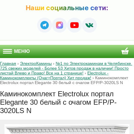
Наши социальные сети:
МЕНЮ
Главная
›
ЭлектроКамины
›
№1 по Электрокаминам в Челябинске.
725 свежих моделей - Более 53 Хитов продаж в наличии! Просто
листай Влево и Право! Все на 1 странице!
›
Electrolux -
Каминокомплекты (Очаг+Портал) Хит продаж!
›
Каминокомплект
Electrolux портал Elegante 30 белый с очагом EFP/P-3020LS N
Каминокомплект Electrolux портал
Elegante 30 белый с очагом EFP/P-
3020LS N