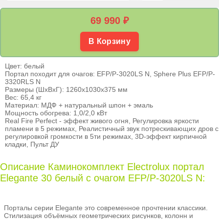
69 990
₽
В Корзину
Цвет: белый
Портал походит для очагов: EFP/P-3020LS N, Sphere Plus EFP/P-
3320RLS N
Размеры (ШхВхГ): 1260х1030х375 мм
Вес: 65,4 кг
Материал: МДФ + натуральный шпон + эмаль
Мощность обогрева: 1,0/2,0 кВт
Real Fire Perfect - эффект живого огня, Регулировка яркости
пламени в 5 режимах, Реалистичный звук потрескивающих дров с
регулировкой громкости в 5ти режимах, 3D-эффект кирпичной
кладки, Пульт ДУ
Описание Каминокомплект Electrolux портал
Elegante 30 белый с очагом EFP/P-3020LS N:
Порталы серии Elegante это современное прочтении классики.
Стилизация объёмных геометрических рисунков, колонн и