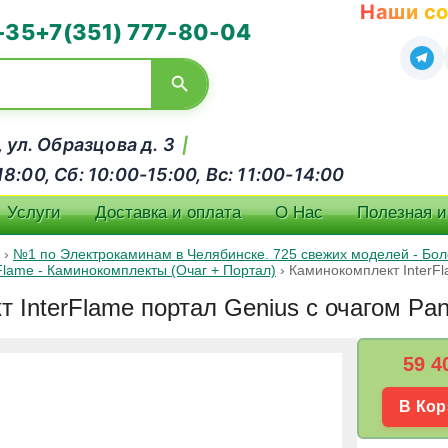
Наши со
-35
+7(351) 777-80-04
, ул. Образцова д. 3
|
:00, Сб: 10:00-15:00, Вс: 11:00-14:00
Услуги
Доставка и оплата
О Нас
Полезная 
›
№1 по Электрокаминам в Челябинске. 725 свежих моделей - Боле
rFlame - Каминокомплекты (Очаг + Портал)
›
Каминокомплект InterFl
 InterFlame портал Genius с очагом Pa
59 4
В Кор