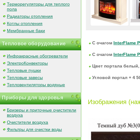
Терморегуляторы для теплого
пола
Радиаторы отопления
Котлы отопления
Мембранные баки
С очагом
InterFlame 
Тепловое оборудование
С очагом
InterFlame 
Инфракрасные обогреватели
ЭлектроКонвекторы
Цвет портала белый,
Тепловые пушки
Тепловые завесы
Угловой портал + 4 50
Тепловентиляторы водяные
Приборы для здоровья
Изображения (наж
Бризеры и приточные очистители
воздуха
Очистители воздуха
Фильтры для очистки воды