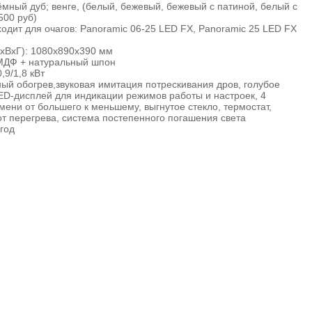
тёмный дуб; венге, (белый, бежевый, бежевый с патиной, белый с
500 руб)
одит для очагов: Panoramic 06-25 LED FX, Panoramic 25 LED FX
хВхГ): 1080х890х390 мм
МДФ + натуральный шпон
,9/1,8 кВт
й обогрев,звуковая имитация потрескивания дров, голубое
ED-дисплей для индикации режимов работы и настроек, 4
ени от большего к меньшему, выгнутое стекло, термостат,
от перегрева, система постепенного погашения света
 год