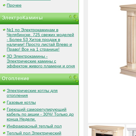
Прочее
ЭлектроКамины
№1 по Электрокаминам в
Челябинске. 725 свежих моделей
- Более 53 Хитов продаж в
наличии! Просто листай Влево и
Право! Все на 1 странице!
3D Электрокамины -
Электрические камины с
эффектом живого пламени и огня
Отопление
Электрические котлы для
отопления
Газовые котлы
Греющий саморегулирующий
кабель по акции - 30%! Только до
конца Недели.
Инфракрасный теплый пол
Теплый пол Электрический