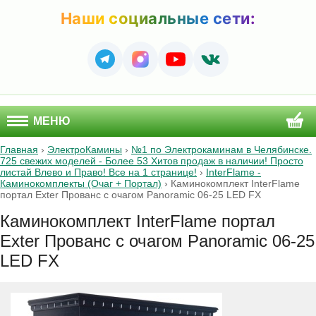
Наши социальные сети:
МЕНЮ
Главная
›
ЭлектроКамины
›
№1 по Электрокаминам в Челябинске.
725 свежих моделей - Более 53 Хитов продаж в наличии! Просто
листай Влево и Право! Все на 1 странице!
›
InterFlame -
Каминокомплекты (Очаг + Портал)
›
Каминокомплект InterFlame
портал Exter Прованс с очагом Panoramic 06-25 LED FX
Каминокомплект InterFlame портал
Exter Прованс с очагом Panoramic 06-25
LED FX