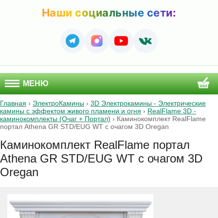
Наши социальные сети:
МЕНЮ
Главная
›
ЭлектроКамины
›
3D Электрокамины - Электрические
камины с эффектом живого пламени и огня
›
RealFlame 3D -
каминокомплекты (Очаг + Портал)
›
Каминокомплект RealFlame
портал Athena GR STD/EUG WT с очагом 3D Oregan
Каминокомплект RealFlame портал
Athena GR STD/EUG WT с очагом 3D
Oregan