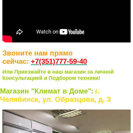
Звоните нам прямо
сейчас:
+7(351)77
7-59-40
Или Приезжайте в наш магазин за личной
Консультацией и Подбором техники!
Магазин "Климат в Доме":
г.
Челябинск, ул. Образцова, д. 3