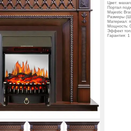
Цвет: махаг
Портал подхо
Majestic Br
Размеры (Ш
Материал: 
Мощность: 0
Эффект топл
Гарантия: 1