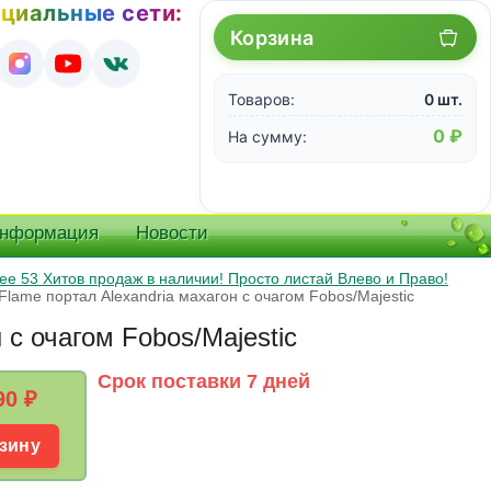
циальные сети:
Корзина
Товаров:
0 шт.
0 ₽
На сумму:
информация
Новости
е 53 Хитов продаж в наличии! Просто листай Влево и Право!
lame портал Alexandria махагон с очагом Fobos/Majestic
 с очагом Fobos/Majestic
Срок поставки 7 дней
90
₽
зину