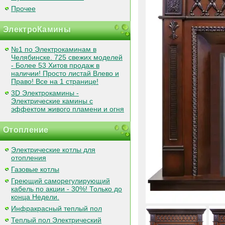
Прочее
ЭлектроКамины
№1 по Электрокаминам в
Челябинске. 725 свежих моделей
- Более 53 Хитов продаж в
наличии! Просто листай Влево и
Право! Все на 1 странице!
3D Электрокамины -
Электрические камины с
эффектом живого пламени и огня
Отопление
Электрические котлы для
отопления
Газовые котлы
Греющий саморегулирующий
кабель по акции - 30%! Только до
конца Недели.
Инфракрасный теплый пол
Теплый пол Электрический