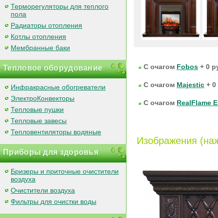
Терморегуляторы для теплого
пола
Радиаторы отопления
Котлы отопления
Мембранные баки
С очагом
Fobos
+ 0 р
Тепловое оборудование
С очагом
Majestic
+ 0
Инфракрасные обогреватели
ЭлектроКонвекторы
С очагом
RealFlame 
Тепловые пушки
Тепловые завесы
Тепловентиляторы водяные
Изображения (наж
Приборы для здоровья
Бризеры и приточные очистители
воздуха
Очистители воздуха
Фильтры для очистки воды