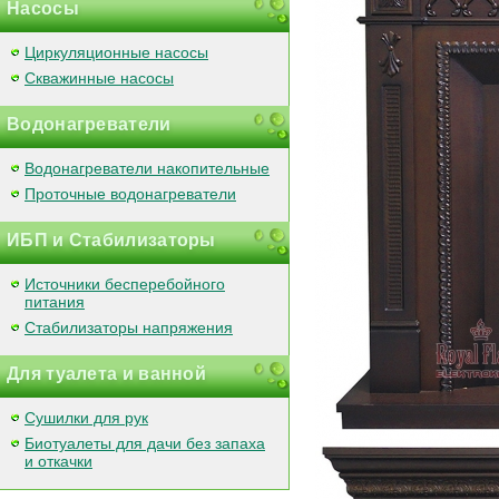
Насосы
Циркуляционные насосы
Скважинные насосы
Водонагреватели
Водонагреватели накопительные
Проточные водонагреватели
ИБП и Стабилизаторы
Источники бесперебойного
питания
Стабилизаторы напряжения
Для туалета и ванной
Сушилки для рук
Биотуалеты для дачи без запаха
и откачки