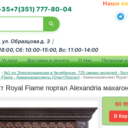
Наши со
-35
+7(351) 777-80-04
, ул. Образцова д. 3
|
:00, Сб: 10:00-15:00, Вс: 11:00-14:00
Услуги
Доставка и оплата
О Нас
Полезная 
›
№1 по Электрокаминам в Челябинске. 725 свежих моделей - Боле
l Flame - Каминокомплекты (Очаг+Портал)
›
Каминокомплект Royal F
 Royal Flame портал Alexandria махагон
60 9
В Кор