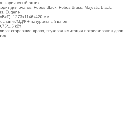
он коричневый антик
дит для очагов: Fobos Black, Fobos Brass, Majestic Black,
ass, Eugene
хВхГ): 1273х1146х420 мм
песчаник/МДФ + натуральный шпон
,75/1,5 кВт
ива: сгоревшие дрова, звуковая имитация потрескивания дров
 год