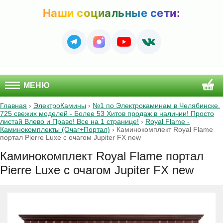
Наши социальные сети:
МЕНЮ
Главная
›
ЭлектроКамины
›
№1 по Электрокаминам в Челябинске.
725 свежих моделей - Более 53 Хитов продаж в наличии! Просто
листай Влево и Право! Все на 1 странице!
›
Royal Flame -
Каминокомплекты (Очаг+Портал)
›
Каминокомплект Royal Flame
портал Pierre Luxe с очагом Jupiter FX new
Каминокомплект Royal Flame портал
Pierre Luxe с очагом Jupiter FX new