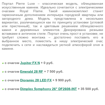
Портал Pierre Luxe – классическая модель, облицованная
искусственным камнем. Идеально сочетается с электрическими
очагами Royal Flame. Такой каминокомплект станет
гармоничным дополнением интерьера городской квартиры или
загородного дома. Модель представлена в нескольких
вариантах, различающихся как по принципу установки (угловой
или пристенный), так и цветовым решением облицовочного
камня и деревянных элементов. Декорирована резными
вставками в античном стиле. Портал очень прост в установке, не
требует сложно монтажа – достаточно поставить его в
выбранное место, поместить в нишу электрический очаг,
подключить к сети и наслаждаться уютной атмосферой огня в
камине.
с очагом
Jupiter FX N
+ 0 руб.
с очагом
Emerald 28 RF
+ 7 500 руб.
с очагом
Dioramic 28 LED FX
+ 9 900 руб.
с очагом
Dimplex Symphony 26" DF2608-INT
+ 35 500 руб.