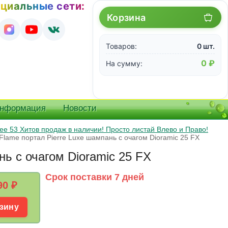
циальные сети:
Корзина
Товаров:
0 шт.
0 ₽
На сумму:
информация
Новости
е 53 Хитов продаж в наличии! Просто листай Влево и Право!
Flame портал Pierre Luxe шампань с очагом Dioramic 25 FX
ь с очагом Dioramic 25 FX
Срок поставки 7 дней
90
₽
зину