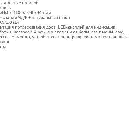
вая кость с патиной
мпань
хВхГ): 1190х1040х445 мм
песчаник/МДФ + натуральный шпон
,9/1,8 кВт
итация потрескивания дров, LED-дисплей для индикации
оты и настроек, 4 режима пламени от большего к меньшему,
екло, термостат, устройство от перегрева, система постепенного
света
 год