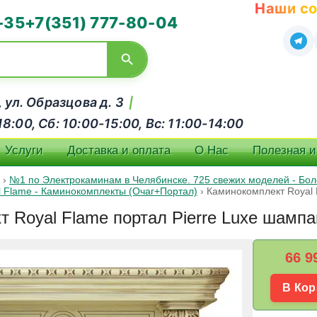
Наши со
-35
+7(351) 777-80-04
, ул. Образцова д. 3
|
:00, Сб: 10:00-15:00, Вс: 11:00-14:00
Услуги
Доставка и оплата
О Нас
Полезная 
›
№1 по Электрокаминам в Челябинске. 725 свежих моделей - Боле
l Flame - Каминокомплекты (Очаг+Портал)
›
Каминокомплект Royal 
 Royal Flame портал Pierre Luxe шампан
66 9
В Кор