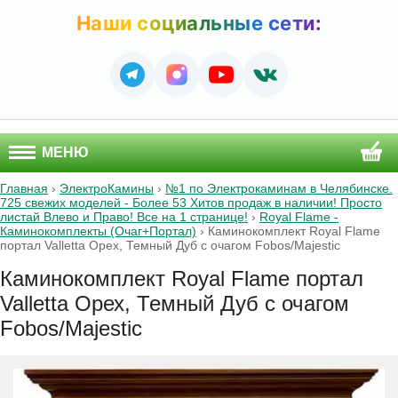
Наши социальные сети:
МЕНЮ
Главная
›
ЭлектроКамины
›
№1 по Электрокаминам в Челябинске.
725 свежих моделей - Более 53 Хитов продаж в наличии! Просто
листай Влево и Право! Все на 1 странице!
›
Royal Flame -
Каминокомплекты (Очаг+Портал)
›
Каминокомплект Royal Flame
портал Valletta Орех, Темный Дуб с очагом Fobos/Majestic
Каминокомплект Royal Flame портал
Valletta Орех, Темный Дуб с очагом
Fobos/Majestic