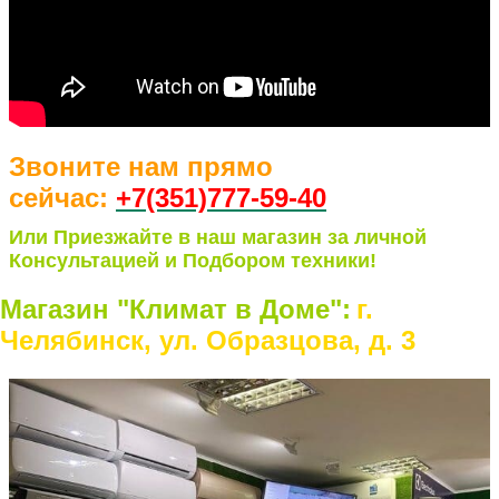
Звоните нам прямо
сейчас:
+7(351)77
7-59-40
Или Приезжайте в наш магазин за личной
Консультацией и Подбором техники!
Магазин "Климат в Доме":
г.
Челябинск, ул. Образцова, д. 3