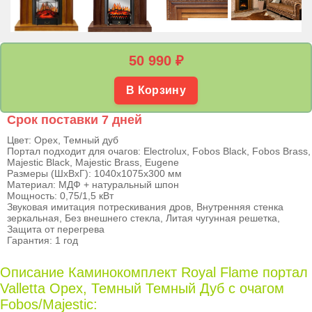
50 990
₽
В Корзину
Срок поставки 7 дней
Цвет: Орех, Темный дуб
Портал подходит для очагов: Electrolux, Fobos Black, Fobos Brass,
Majestic Black, Majestic Brass, Eugene
Размеры (ШхВхГ): 1040х1075х300 мм
Материал: МДФ + натуральный шпон
Мощность: 0,75/1,5 кВт
Звуковая имитация потрескивания дров, Внутренняя стенка
зеркальная, Без внешнего стекла, Литая чугунная решетка,
Защита от перегрева
Гарантия: 1 год
Описание Каминокомплект Royal Flame портал
Valletta Орех, Темный Темный Дуб с очагом
Fobos/Majestic: