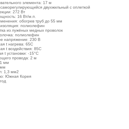
вательного элемента: 17 м
: саморегулирующийся двухжильный с оплеткой
кции: 272 Вт
щность: 16 Вт/м.п.
менения: обогрев труб до 55 мм
 изоляция: полиолефин
тка из лужёных медных проволок
олочка: полиолефин
е напряжение: 230 В
я t нагрева: 65С
я t воздействия: 85С
 t установки: -15°С
ющего провода: 2 м
,1 мм
 мм
: 1,3 мм2
во: Южная Корея
 год