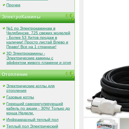
Прочее
ЭлектроКамины
№1 по Электрокаминам в
Челябинске. 725 свежих моделей
- Более 53 Хитов продаж в
наличии! Просто листай Влево и
Право! Все на 1 странице!
3D Электрокамины -
Электрические камины с
эффектом живого пламени и огня
Отопление
Электрические котлы для
отопления
Газовые котлы
Греющий саморегулирующий
кабель по акции - 30%! Только до
конца Недели.
Инфракрасный теплый пол
Теплый пол Электрический