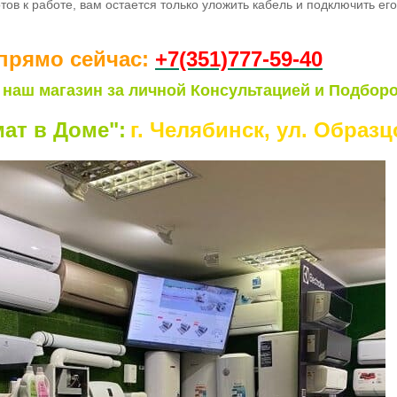
тов к работе
, вам остается только уложить кабель и подключить ег
прямо сейчас:
+7(351)77
7-59-40
 наш магазин за личной Консультацией и Подборо
ат в Доме":
г. Челябинск, ул. Образцо