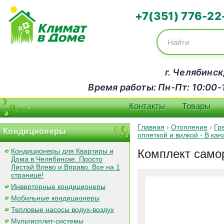
+7(351) 776-22
г. Челябинск
Время работы: Пн-Пт: 10:00-18
Контакты
Товары
Главная
›
Отопление
›
Гр
Кондиционеры
оплеткой и вилкой - В к
Кондиционеры для Квартиры и
Комплект самор
Дома в Челябинске. Просто
Листай Влево и Вправо. Все на 1
странице!
Инверторные кондиционеры
Мобильные кондиционеры
Тепловые насосы водух-воздух
Мультисплит-системы