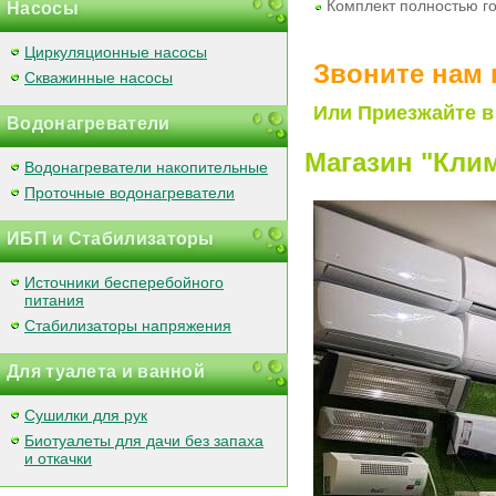
Комплект полностью го
Насосы
Циркуляционные насосы
Звоните нам 
Скважинные насосы
Или Приезжайте в
Водонагреватели
Магазин "Клим
Водонагреватели накопительные
Проточные водонагреватели
ИБП и Стабилизаторы
Источники бесперебойного
питания
Стабилизаторы напряжения
Для туалета и ванной
Сушилки для рук
Биотуалеты для дачи без запаха
и откачки