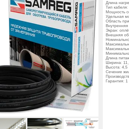
Длина нагре
Тип кабеля
Мощность се
Удельная мо
Область при
Внутренняя
Экран: оплё
Внешняя об
Номинально
Максимальна
Максимальна
Минимальная
Длина пита
Ширина: 11
Высота: 4,5
Сечение жил
Производст
Гарантия: 1