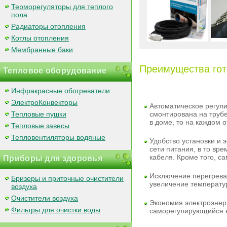
Терморегуляторы для теплого
пола
Радиаторы отопления
Котлы отопления
Мембранные баки
Преимущества го
Тепловое оборудование
Инфракрасные обогреватели
ЭлектроКонвекторы
Автоматическое регул
Тепловые пушки
смонтирована на трубе
в доме, то на каждом 
Тепловые завесы
Тепловентиляторы водяные
Удобство установки и 
сети питания, в то вр
кабеля. Кроме того, с
Приборы для здоровья
Исключение перегрева
Бризеры и приточные очистители
увеличение температур
воздуха
Очистители воздуха
Экономия электроэнер
Фильтры для очистки воды
саморегулирующийся ка