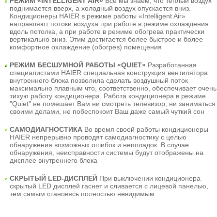
РЕЖИМ «INTELLIGENT AIR»
Все мы знаем, что теплый воздух
поднимается вверх, а холодный воздух опускается вниз.
Кондиционеры HAIER в режиме работы «Intelligent Air»
направляют потоки воздуха при работе в режиме охлаждения
вдоль потолка, а при работе в режиме обогрева практически
вертикально вниз. Этим достигается более быстрое и более
комфортное охлаждение (обогрев) помещения
РЕЖИМ БЕСШУМНОЙ РАБОТЫ «QUIET»
Разработанная
специалистами HAIER специальная конструкция вентилятора
внутреннего блока позволила сделать воздушный поток
максимально плавным что, соответственно, обеспечивает очень
тихую работу кондиционера. Работа кондиционера в режиме
"Quiet" не помешает Вам ни смотреть телевизор, ни заниматься
своими делами, не побеспокоит Ваш даже самый чуткий сон
САМОДИАГНОСТИКА
Во время своей работы кондиционеры
HAIER непрерывно проводят самодиагностику с целью
обнаружения возможных ошибок и неполадок. В случае
обнаружения, неисправности системы будут отображены на
дисплее внутреннего блока
СКРЫТЫЙ LED-ДИСПЛЕЙ
При выключении кондиционера
скрытый LED дисплей гаснет и сливается с лицевой панелью,
тем самым становясь полностью невидимым