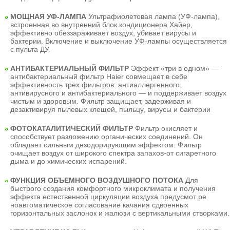
МОЩНАЯ УФ-ЛАМПА
Ультрафиолетовая лампа (УФ-лампа),
встроенная во внутренний блок кондиционера Хайер,
эффективно обеззараживает воздух, убивает вирусы и
бактерии. Включение и выключение УФ-лампы осуществляется
с пульта ДУ.
АНТИБАКТЕРИАЛЬНЫЙ ФИЛЬТР
Эффект «три в одном» —
антибактериальный фильтр Haier совмещает в себе
эффективность трех фильтров: антиаллергенного,
антивирусного и антибактериального — и поддерживает воздух
чистым и здоровым. Фильтр защищает, задерживая и
дезактивируя пылевых клещей, пыльцу, вирусы и бактерии
ФОТОКАТАЛИТИЧЕСКИЙ ФИЛЬТР
Фильтр окисляет и
способствует разложению органических соединений. Он
обладает сильным дезодорирующим эффектом. Фильтр
очищает воздух от широкого спектра запахов-от сигаретного
дыма и до химических испарений.
ФУНКЦИЯ ОБЪЕМНОГО ВОЗДУШНОГО ПОТОКА
Для
быстрого создания комфортного микроклимата и получения
эффекта естественной циркуляции воздуха предусмот ре
ноавтоматическое согласование качания сдвоенных
горизонтальных заслонок и жалюзи с вертикальными створками.