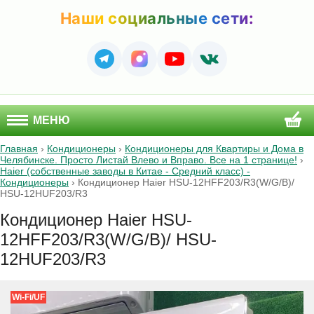
Наши социальные сети:
МЕНЮ
Главная
›
Кондиционеры
›
Кондиционеры для Квартиры и Дома в
Челябинске. Просто Листай Влево и Вправо. Все на 1 странице!
›
Haier (собственные заводы в Китае - Средний класс) -
Кондиционеры
›
Кондиционер Haier HSU-12HFF203/R3(W/G/B)/
HSU-12HUF203/R3
Кондиционер Haier HSU-
12HFF203/R3(W/G/B)/ HSU-
12HUF203/R3
Wi-Fi/UF