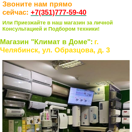
Звоните нам прямо
сейчас:
+7(351)77
7-59-40
Или Приезжайте в наш магазин за личной
Консультацией и Подбором техники!
Магазин "Климат в Доме":
г.
Челябинск, ул. Образцова, д. 3