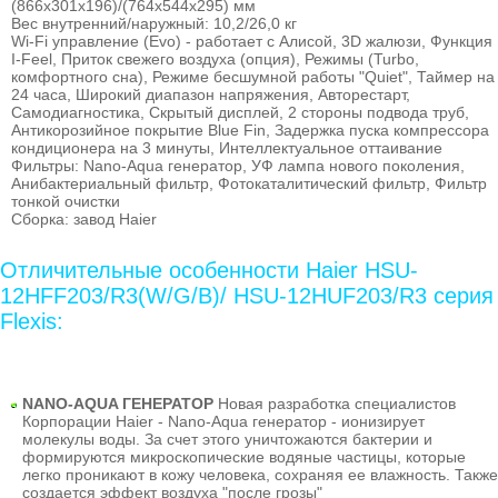
(866х301х196)/(764х544х295) мм
Вес внутренний/наружный: 10,2/26,0 кг
Wi-Fi управление (Evo) - работает с Алисой, 3D жалюзи, Функция
I-Feel, Приток свежего воздуха (опция), Режимы (Turbo,
комфортного сна), Режиме бесшумной работы "Quiet", Таймер на
24 часа, Широкий диапазон напряжения, Авторестарт,
Самодиагностика, Скрытый дисплей, 2 стороны подвода труб,
Антикорозийное покрытие Blue Fin, Задержка пуска компрессора
кондиционера на 3 минуты, Интеллектуальное оттаивание
Фильтры: Nano-Aqua генератор, УФ лампа нового поколения,
Анибактериальный фильтр, Фотокаталитический фильтр, Фильтр
тонкой очистки
Сборка: завод Haier
Отличительные особенности Haier HSU-
12HFF203/R3(W/G/B)/ HSU-12HUF203/R3 серия
Flexis:
NANO-AQUA ГЕНЕРАТОР
Новая разработка специалистов
Корпорации Haier - Nano-Aqua генератор - ионизирует
молекулы воды. За счет этого уничтожаются бактерии и
формируются микроскопические водяные частицы, которые
легко проникают в кожу человека, сохраняя ее влажность. Также
создается эффект воздуха "после грозы"