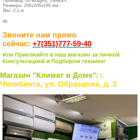
Производ. по воздуху: 250м3/ч
Размеры: 205х205х195 мм
Вес: 2,1 кг
46
Звоните нам прямо
сейчас:
+7(351)77
7-59-40
Или Приезжайте в наш магазин за личной
Консультацией и Подбором техники!
Магазин "Климат в Доме":
г.
Челябинск, ул. Образцова, д. 3