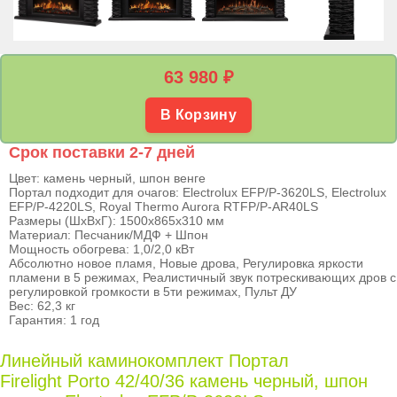
63 980
₽
В Корзину
Срок поставки 2-7 дней
Цвет: камень черный, шпон венге
Портал подходит для очагов: Electrolux EFP/P-3620LS, Electrolux
EFP/P-4220LS, Royal Thermo Aurora RTFP/P-AR40LS
Размеры (ШхВхГ): 1500х865х310 мм
Материал: Песчаник/МДФ + Шпон
Мощность обогрева: 1,0/2,0 кВт
Абсолютно новое пламя, Новые дрова, Регулировка яркости
пламени в 5 режимах, Реалистичный звук потрескивающих дров с
регулировкой громкости в 5ти режимах, Пульт ДУ
Вес: 62,3 кг
Гарантия: 1 год
Линейный каминокомплект Портал
Firelight Porto 42/40/36 камень черный, шпон