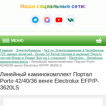
Наши социальные сети:
МЕНЮ
Главная
›
ЭлектроКамины
›
№1 по Электрокаминам в Челябинске.
725 свежих моделей - Более 53 Хитов продаж в наличии! Просто
листай Влево и Право! Все на 1 странице!
›
Electrolux - Линейные
каминокомплекты
›
Линейный каминокомплект Портал Porto
42/40/36 венге Electrolux EFP/P-3620LS
Линейный каминокомплект Портал
Porto 42/40/36 венге Electrolux EFP/P-
3620LS