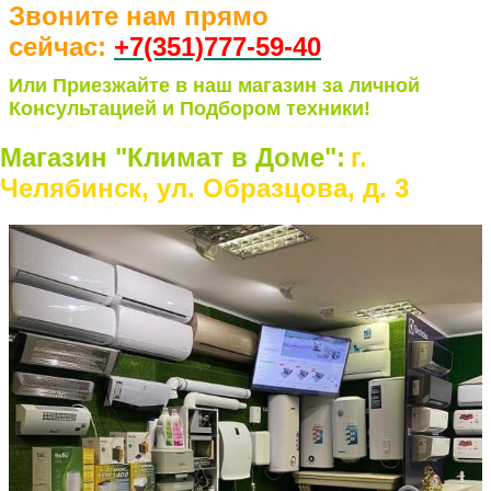
Звоните нам прямо
сейчас:
+7(351)77
7-59-40
Или Приезжайте в наш магазин за личной
Консультацией и Подбором техники!
Магазин "Климат в Доме":
г.
Челябинск, ул. Образцова, д. 3