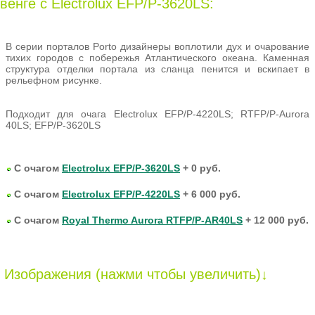
венге с Electrolux EFP/P-3620LS:
В серии порталов Porto дизайнеры воплотили дух и очарование
тихих городов с побережья Атлантического океана. Каменная
структура отделки портала из сланца пенится и вскипает в
рельефном рисунке.
Подходит для очага Electrolux EFP/P-4220LS; RTFP/P-Aurora
40LS; EFP/P-3620LS
С очагом
Electrolux EFP/P-3620LS
+ 0 руб.
С очагом
Electrolux EFP/P-4220LS
+ 6 000 руб.
С очагом
Royal Thermo Aurora RTFP/P-AR40LS
+ 12 000 руб.
Изображения (нажми чтобы увеличить)↓