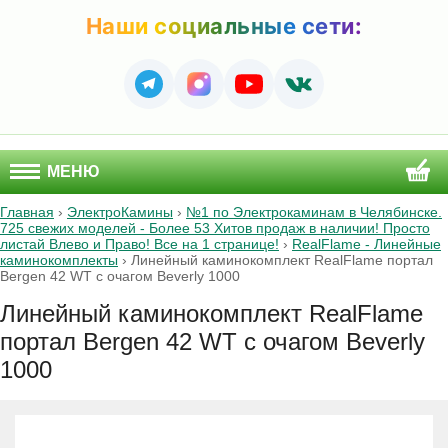
Наши социальные сети:
МЕНЮ
Главная
›
ЭлектроКамины
›
№1 по Электрокаминам в Челябинске.
725 свежих моделей - Более 53 Хитов продаж в наличии! Просто
листай Влево и Право! Все на 1 странице!
›
RealFlame - Линейные
каминокомплекты
›
Линейный каминокомплект RealFlame портал
Bergen 42 WT с очагом Beverly 1000
Линейный каминокомплект RealFlame
портал Bergen 42 WT с очагом Beverly
1000