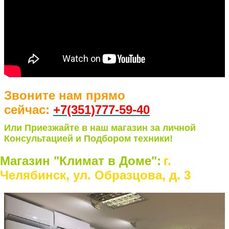
Звоните нам прямо
сейчас:
+7(351)77
7-59-40
Или Приезжайте в наш магазин за личной
Консультацией и Подбором техники!
Магазин "Климат в Доме":
г.
Челябинск, ул. Образцова, д. 3