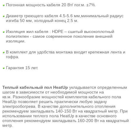
Погонная мощность кабеля 20 Вт/ пог.м. ±7%.
Диаметр греющего кабеля 4.5-5.6 мм,минимальный радиус
изгиба 50 мм, холодный конец 2.5 м.
Изоляция жил кабеля : HDPE – сшитый высокоплотный
полиэтилен - самое современное поколение внешней
изоляции.
В комплект для удобства монтажа входит крепежная лента и
гофра.
Гарантия 15 лет.
Теплый кабельный пол HeatUp
укладывается определенным
шагом в зависимости от необходимой мощности на
кв.м.
Разнообразие мощностей комплектов кабельного пола
HeatUp позволяет решить практически любую задачу
электрообогрева.
В качестве дополнительного отопления
рекомендуем закладывать 140-150 Вт на квадратный метр. При
использовании теплого пола HeatUp в качестве основного
отопления рекомендуем закладывать 160-200 Вт на квадратный
метр.