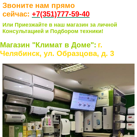
Звоните нам прямо
сейчас:
+7(351)77
7-59-40
Или Приезжайте в наш магазин за личной
Консультацией и Подбором техники!
Магазин "Климат в Доме":
г.
Челябинск, ул. Образцова, д. 3