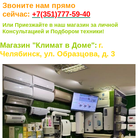
Звоните нам прямо
сейчас:
+7(351)77
7-59-40
Или Приезжайте в наш магазин за личной
Консультацией и Подбором техники!
Магазин "Климат в Доме":
г.
Челябинск, ул. Образцова, д. 3