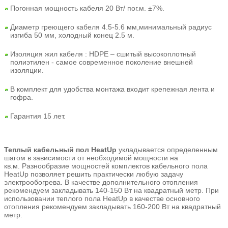
Погонная мощность кабеля 20 Вт/ пог.м. ±7%.
Диаметр греющего кабеля 4.5-5.6 мм,минимальный радиус
изгиба 50 мм, холодный конец 2.5 м.
Изоляция жил кабеля : HDPE – сшитый высокоплотный
полиэтилен - самое современное поколение внешней
изоляции.
В комплект для удобства монтажа входит крепежная лента и
гофра.
Гарантия 15 лет.
Теплый кабельный пол HeatUp
укладывается определенным
шагом в зависимости от необходимой мощности на
кв.м.
Разнообразие мощностей комплектов кабельного пола
HeatUp позволяет решить практически любую задачу
электрообогрева.
В качестве дополнительного отопления
рекомендуем закладывать 140-150 Вт на квадратный метр. При
использовании теплого пола HeatUp в качестве основного
отопления рекомендуем закладывать 160-200 Вт на квадратный
метр.