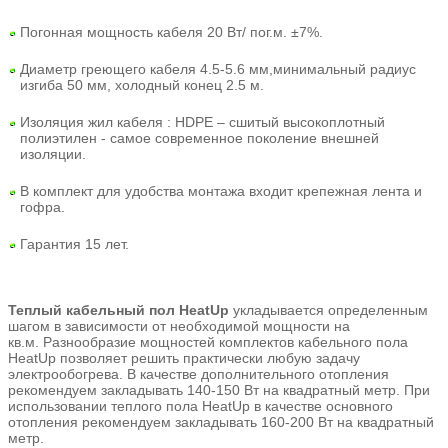
Погонная мощность кабеля 20 Вт/ пог.м. ±7%.
Диаметр греющего кабеля 4.5-5.6 мм,минимальный радиус
изгиба 50 мм, холодный конец 2.5 м.
Изоляция жил кабеля : HDPE – сшитый высокоплотный
полиэтилен - самое современное поколение внешней
изоляции.
В комплект для удобства монтажа входит крепежная лента и
гофра.
Гарантия 15 лет.
Теплый кабельный пол HeatUp
укладывается определенным
шагом в зависимости от необходимой мощности на
кв.м.
Разнообразие мощностей комплектов кабельного пола
HeatUp позволяет решить практически любую задачу
электрообогрева.
В качестве дополнительного отопления
рекомендуем закладывать 140-150 Вт на квадратный метр. При
использовании теплого пола HeatUp в качестве основного
отопления рекомендуем закладывать 160-200 Вт на квадратный
метр.