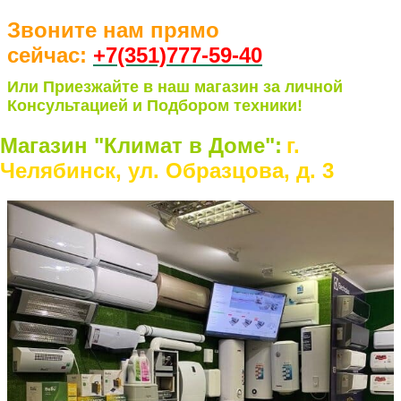
Звоните нам прямо
сейчас:
+7(351)77
7-59-40
Или Приезжайте в наш магазин за личной
Консультацией и Подбором техники!
Магазин "Климат в Доме":
г.
Челябинск, ул. Образцова, д. 3