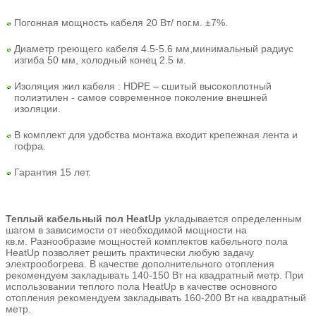
Погонная мощность кабеля 20 Вт/ пог.м. ±7%.
Диаметр греющего кабеля 4.5-5.6 мм,минимальный радиус
изгиба 50 мм, холодный конец 2.5 м.
Изоляция жил кабеля : HDPE – сшитый высокоплотный
полиэтилен - самое современное поколение внешней
изоляции.
В комплект для удобства монтажа входит крепежная лента и
гофра.
Гарантия 15 лет.
Теплый кабельный пол HeatUp
укладывается определенным
шагом в зависимости от необходимой мощности на
кв.м.
Разнообразие мощностей комплектов кабельного пола
HeatUp позволяет решить практически любую задачу
электрообогрева.
В качестве дополнительного отопления
рекомендуем закладывать 140-150 Вт на квадратный метр. При
использовании теплого пола HeatUp в качестве основного
отопления рекомендуем закладывать 160-200 Вт на квадратный
метр.