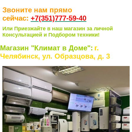
Звоните нам прямо
сейчас:
+7(351)77
7-59-40
Или Приезжайте в наш магазин за личной
Консультацией и Подбором техники!
Магазин "Климат в Доме":
г.
Челябинск, ул. Образцова, д. 3