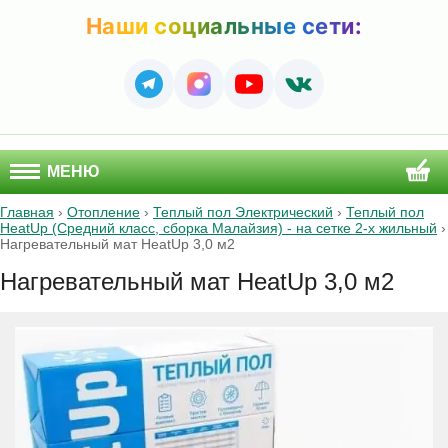
Наши социальные сети:
МЕНЮ
Главная
›
Отопление
›
Теплый пол Электрический
›
Теплый пол
HeatUp (Средний класс, сборка Малайзия) - на сетке 2-х жильный
›
Нагревательный мат HeatUp 3,0 м2
Нагревательный мат HeatUp 3,0 м2