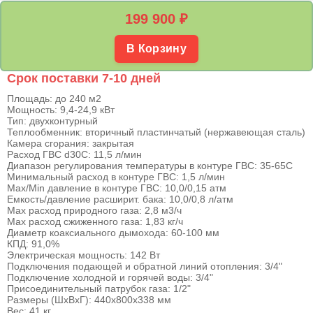
199 900
₽
В Корзину
Срок поставки 7-10 дней
Площадь: до 240 м2
Мощность: 9,4-24,9 кВт
Тип: двухконтурный
Теплообменник: вторичный пластинчатый (нержавеющая сталь)
Камера сгорания: закрытая
Расход ГВС d30C: 11,5 л/мин
Диапазон регулирования температуры в контуре ГВС: 35-65С
Минимальный расход в контуре ГВС: 1,5 л/мин
Max/Min давление в контуре ГВС: 10,0/0,15 атм
Емкость/давление расширит. бака: 10,0/0,8 л/атм
Max расход природного газа: 2,8 м3/ч
Max расход сжиженного газа: 1,83 кг/ч
Диаметр коаксиального дымохода: 60-100 мм
КПД: 91,0%
Электрическая мощность: 142 Вт
Подключения подающей и обратной линий отопления: 3/4"
Подключение холодной и горячей воды: 3/4"
Присоединительный патрубок газа: 1/2"
Размеры (ШхВхГ): 440x800x338 мм
Вес: 41 кг