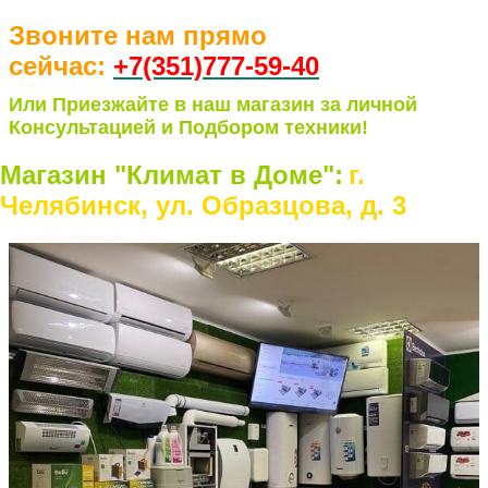
Звоните нам прямо
сейчас:
+7(351)77
7-59-40
Или Приезжайте в наш магазин за личной
Консультацией и Подбором техники!
Магазин "Климат в Доме":
г.
Челябинск, ул. Образцова, д. 3