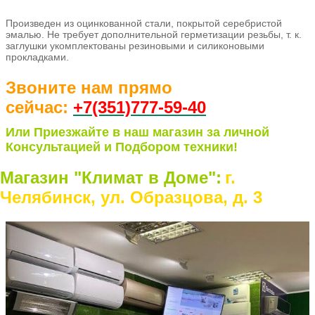
Произведен из оцинкованной стали, покрытой серебристой
эмалью. Не требует дополнительной герметизации резьбы, т. к.
заглушки укомплектованы резиновыми и силиконовыми
прокладками.
Звоните нам прямо
сейчас:
+7(351)77
7-59-40
Или Приезжайте в наш магазин за личной
Консультацией и Подбором техники!
Магазин "Климат в Доме":
г.
Челябинск, ул. Образцова, д. 3