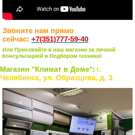
Звоните нам прямо
сейчас:
+7(351)77
7-59-40
Или Приезжайте в наш магазин за личной
Консультацией и Подбором техники!
Магазин "Климат в Доме":
г.
Челябинск, ул. Образцова, д. 3