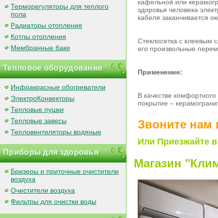
кафельной или керамогр
Терморегуляторы для теплого
здоровья человека элект
пола
кабеля заканчивается о
Радиаторы отопления
Котлы отопления
Стеклосетка с клеевым 
Мембранные баки
его произвольные пере
Тепловое оборудование
Применение:
Инфракрасные обогреватели
В качестве комфортного
ЭлектроКонвекторы
покрытие – керамогранит
Тепловые пушки
Тепловые завесы
Звоните нам 
Тепловентиляторы водяные
Или Приезжайте в
Приборы для здоровья
Магазин "Клим
Бризеры и приточные очистители
воздуха
Очистители воздуха
Фильтры для очистки воды