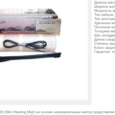
Длинна мата
Ширина мата
Мощность м
Тип кабеля
Тип монтажа
Удельная мо
Погонная мо
Толщина ма
Шаг укладки
Длина соеди
Степень защ
Класс защиты
Гарантия: 
M (Slim Heating Mat) на основе нагревательных матов представляе