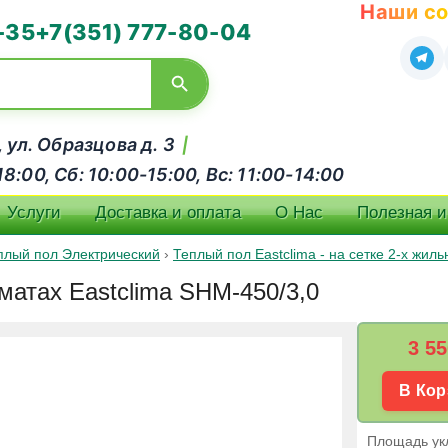
Наши со
-35
+7(351) 777-80-04
, ул. Образцова д. 3
|
:00, Сб: 10:00-15:00, Вс: 11:00-14:00
Услуги
Доставка и оплата
О Нас
Полезная 
плый пол Электрический
›
Теплый пол Eastclima - на сетке 2-х жил
матах Eastclima SHM-450/3,0
3 55
В Кор
Площадь укл