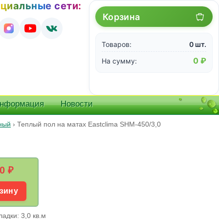
циальные сети:
Корзина
Товаров:
0 шт.
0 ₽
На сумму:
информация
Новости
ьный
›
Теплый пол на матах Eastclima SHM-450/3,0
0
₽
зину
адки: 3,0 кв.м