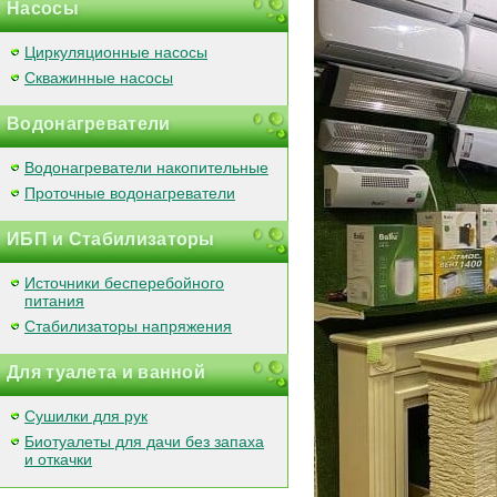
Насосы
Циркуляционные насосы
Скважинные насосы
Водонагреватели
Водонагреватели накопительные
Проточные водонагреватели
ИБП и Стабилизаторы
Источники бесперебойного
питания
Стабилизаторы напряжения
Для туалета и ванной
Сушилки для рук
Биотуалеты для дачи без запаха
и откачки