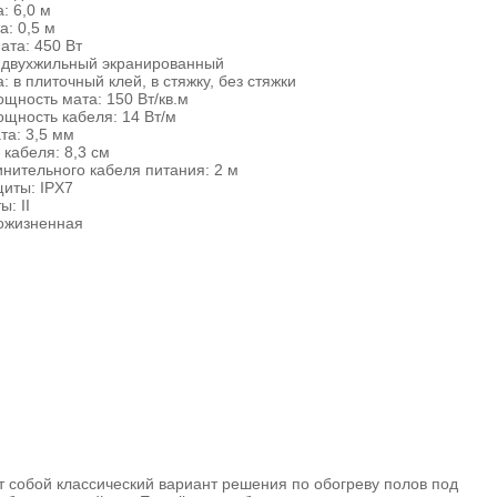
: 6,0 м
: 0,5 м
ата: 450 Вт
: двухжильный экранированный
: в плиточный клей, в стяжку, без стяжки
щность мата: 150 Вт/кв.м
щность кабеля: 14 Вт/м
та: 3,5 мм
 кабеля: 8,3 см
нительного кабеля питания: 2 м
иты: IPX7
: II
пожизненная
т собой классический вариант решения по обогреву полов под