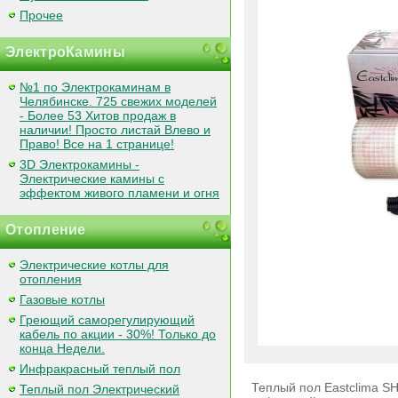
Прочее
ЭлектроКамины
№1 по Электрокаминам в
Челябинске. 725 свежих моделей
- Более 53 Хитов продаж в
наличии! Просто листай Влево и
Право! Все на 1 странице!
3D Электрокамины -
Электрические камины с
эффектом живого пламени и огня
Отопление
Электрические котлы для
отопления
Газовые котлы
Греющий саморегулирующий
кабель по акции - 30%! Только до
конца Недели.
Инфракрасный теплый пол
Теплый пол Eastclima SH
Теплый пол Электрический