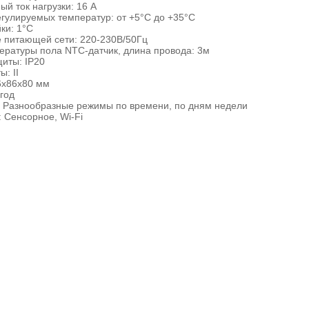
й ток нагрузки: 16 А
гулируемых температур: от +5°С до +35°С
ки: 1°С
 питающей сети: 220-230В/50Гц
ературы пола NTC-датчик, длина провода: 3м
иты: IP20
: II
6x86x80 мм
 год
 Разнообразные режимы по времени, по дням недели
 Сенсорное, Wi-Fi