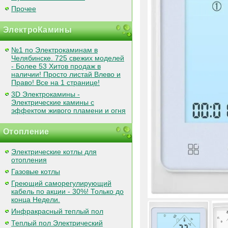
Прочее
ЭлектроКамины
№1 по Электрокаминам в
Челябинске. 725 свежих моделей
- Более 53 Хитов продаж в
наличии! Просто листай Влево и
Право! Все на 1 странице!
3D Электрокамины -
Электрические камины с
эффектом живого пламени и огня
Отопление
Электрические котлы для
отопления
Газовые котлы
Греющий саморегулирующий
кабель по акции - 30%! Только до
конца Недели.
Инфракрасный теплый пол
Теплый пол Электрический