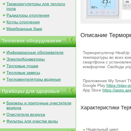
Терморегуляторы для теплого
пола
Радиаторы отопления
Котлы отопления
Мембранные баки
Описание Терморег
Тепловое оборудование
Инфракрасные обогреватели
Терморегулятор HeatUp 
температуры во всех ком
ЭлектроКонвекторы
смартфона с установлен
Тепловые пушки
комфортом. Свобода упр
Тепловые завесы
Тепловентиляторы водяные
Приложение My Smart Th
Google Play
https://play
App Store
https://apps.a
Приборы для здоровья
Бризеры и приточные очистители
Характеристики Терм
воздуха
Очистители воздуха
Фильтры для очистки воды
Недельный цикл.