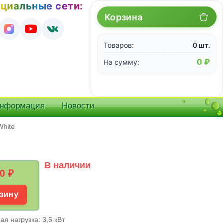
циальные сети:
Корзина
Товаров:
0 шт.
0 ₽
На сумму:
информация
Новости
White
В наличии
0
₽
зину
я нагрузка: 3,5 кВт