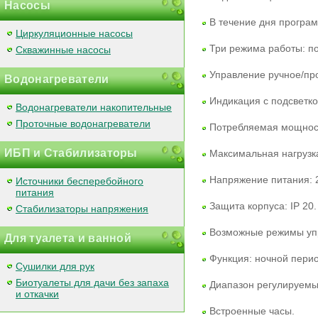
Насосы
В течение дня програ
Циркуляционные насосы
Три режима работы: по
Скважинные насосы
Управление ручное/п
Водонагреватели
Индикация с подсветко
Водонагреватели накопительные
Проточные водонагреватели
Потребляемая мощность
ИБП и Стабилизаторы
Максимальная нагрузка
Напряжение питания: 2
Источники бесперебойного
питания
Защита корпуса: IP 20.
Стабилизаторы напряжения
Возможные режимы упр
Для туалета и ванной
Функция: ночной перио
Сушилки для рук
Биотуалеты для дачи без запаха
Диапазон регулируемы
и откачки
Встроенные часы.