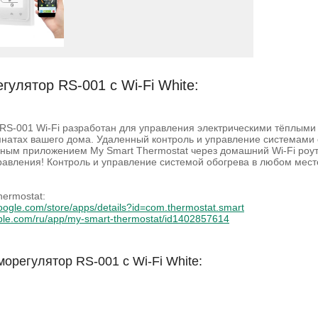
улятор RS-001 c Wi-Fi White:
RS-001 Wi-Fi разработан для управления электрическими тёплым
натах вашего дома. Удаленный контроль и управление системами о
ным приложением My Smart Thermostat через домашний Wi-Fi роут
авления! Контроль и управление системой обогрева в любом мест
ermostat:
.google.com/store/apps/details?id=com.thermostat.smart
pple.com/ru/app/my-smart-thermostat/id1402857614
орегулятор RS-001 c Wi-Fi White: