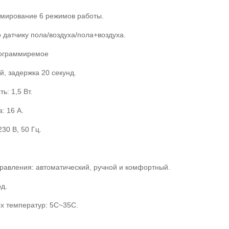
ммирование 6 режимов работы.
 датчику пола/воздуха/пола+воздуха.
рограммиремое
й, задержка 20 секунд.
: 1,5 Вт.
: 16 А.
30 В, 50 Гц.
авления: автоматический, ручной и комфортный.
д.
х температур: 5С~35C.