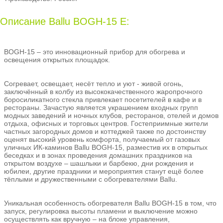
Описание Ballu BOGH-15 E:
BOGH-15 – это инновационный прибор для обогрева и
освещения открытых площадок.
Согревает, освещает, несёт тепло и уют - живой огонь,
заключённый в колбу из высококачественного жаропрочного
боросиликатного стекла привлекает посетителей в кафе и в
рестораны. Зачастую является украшением входных групп
модных заведений и ночных клубов, ресторанов, отелей и домов
отдыха, офисных и торговых центров. Гостеприимные жители
частных загородных домов и коттеджей также по достоинству
оценят высокий уровень комфорта, получаемый от газовых
уличных ИК-каминов Ballu BOGH-15, разместив их в открытых
беседках и в зонах проведения домашних праздников на
открытом воздухе – шашлыки и барбекю, дни рождения и
юбилеи, другие праздники и мероприятия станут ещё более
тёплыми и дружественными с обогревателями Ballu.
Уникальная особенность обогревателя Ballu BOGH-15 в том, что
запуск, регулировка высоты пламени и выключение можно
осуществлять как вручную – на блоке управления,