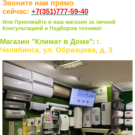
Звоните нам прямо
сейчас:
+7(351)77
7-59-40
Или Приезжайте в наш магазин за личной
Консультацией и Подбором техники!
Магазин "Климат в Доме":
г.
Челябинск, ул. Образцова, д. 3