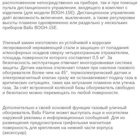
расположенном непосредственно на приборе, так и при помощи
пульта дистанционного управления, входящего в комплект с
изделием (для модели BOGH-15E). Дистанционное управление
даёт возможность включения, выключения, а также регулировки
высоты пламени одновременно или раздельно у нескольких
приборов Ballu BOGH-15E.
Уличный камин изготовлен из устойчивой к коррозии
легированной нержавеющей стали и защищен от попадания
атмосферных осадков сверху четырехгранным отражателем,
площадь поверхности которого составляет 0,5 м². За
безопасность эксплуатации отвечает многоуровневая система
защиты. Датчик наклона отключает пламя при наклоне газового
обогревателя более чем на 45°, термоэлектрический датчик и
электромагнитный клапан сразу же останавливают подачу газа в
критических ситуациях, таких как затухание пламени или утечка
газа. За счёт встроенной колёсной базы обогреватель свободно
и безопасно можно перемещать по любой поверхности.
Дополнительно к своей основной функции газовый уличный
обогреватель Ballu Flame может выступать еще и носителем
наружной рекламы и информационных сообщений. Для их
размещения предусмотрена грифельная магнитная
поверхность для крепления на нижней части корпуса
(аксессуар).