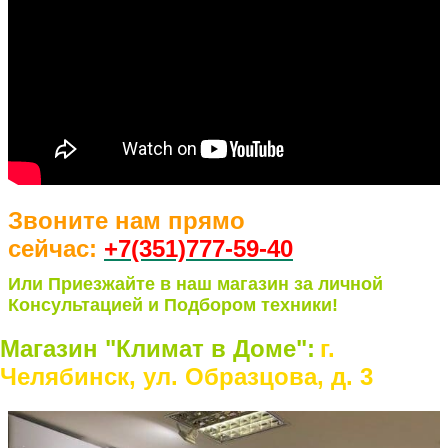
Звоните нам прямо
сейчас:
+7(351)77
7-59-40
Или Приезжайте в наш магазин за личной
Консультацией и Подбором техники!
Магазин "Климат в Доме":
г.
Челябинск, ул. Образцова, д. 3