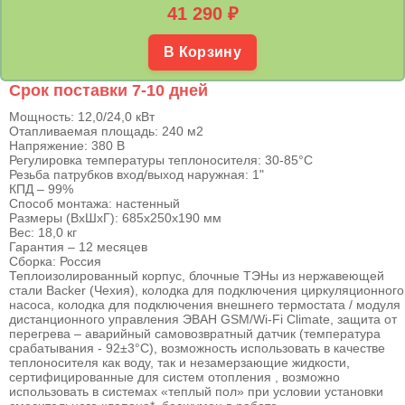
41 290
₽
В Корзину
Срок поставки 7-10 дней
Мощность: 12,0/24,0 кВт
Отапливаемая площадь: 240 м2
Напряжение: 380 В
Регулировка температуры теплоносителя: 30-85°С
Резьба патрубков вход/выход наружная: 1"
КПД – 99%
Способ монтажа: настенный
Размеры (ВхШхГ): 685х250х190 мм
Вес: 18,0 кг
Гарантия – 12 месяцев
Сборка: Россия
Теплоизолированный корпус, блочные ТЭНы из нержавеющей
стали Backer (Чехия), колодка для подключения циркуляционного
насоса, колодка для подключения внешнего термостата / модуля
дистанционного управления ЭВАН GSM/Wi-Fi Climate, защита от
перегрева – аварийный самовозвратный датчик (температура
срабатывания - 92±3°С), возможность использовать в качестве
теплоносителя как воду, так и незамерзающие жидкости,
сертифицированные для систем отопления , возможно
использовать в системах «теплый пол» при условии установки