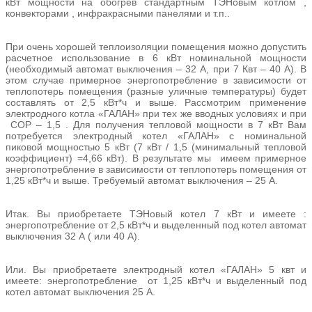
кВт мощности на обогрев стандартным ТЭНовым котлом ,
конвекторами , инфракрасными панелями и т.п..
При очень хорошей теплоизоляции помещения можно допустить
расчетное использование в 6 кВт номинальной мощности
(необходимый автомат выключения – 32 А, при 7 Квт – 40 А). В
этом случае примерное энергопотребление в зависимости от
теплопотерь помещения (разные уличные температуры) будет
составлять от 2,5 кВт*ч и выше. Рассмотрим применение
электродного котла «ГАЛАН» при тех же вводных условиях и при
СОР – 1,5 . Для получения тепловой мощности в 7 кВт Вам
потребуется электродный котел «ГАЛАН» с номинальной
пиковой мощностью 5 кВт (7 кВт / 1,5 (минимальный тепловой
коэффициент) =4,66 кВт). В результате мы имеем примерное
энергопотребление в зависимости от теплопотерь помещения от
1,25 кВт*ч и выше. Требуемый автомат выключения – 25 А.
Итак. Вы приобретаете ТЭНовый котел 7 кВт и имеете :
энергопотребление от 2,5 кВт*ч и выделенный под котел автомат
выключения 32 А ( или 40 А).
Или. Вы приобретаете электродный котел «ГАЛАН» 5 квт и
имеете: энергопотребление от 1,25 кВт*ч и выделенный под
котел автомат выключения 25 А.