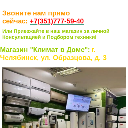
Звоните нам прямо
сейчас:
+7(351)77
7-59-40
Или Приезжайте в наш магазин за личной
Консультацией и Подбором техники!
Магазин "Климат в Доме":
г.
Челябинск, ул. Образцова, д. 3