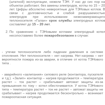
(штатной) эксплуатации, нежели ТЭН. У нас до сих пор на
объектах работают, без замены электродов, котлы по 15 – 20
лет. Цифры абсолютно невероятные для ТЭНовых котлов. В
связи с долговечностью и слабой разрушаемостью
электродов при использовании низкозамерзающего
теплоносителя «Галан»
срок службы
электродных котло
составляет до
15 – 20 лет
.
По сравнению с ТЭНовыми котлами электродный котел
несопоставимо более
пожаробезопасен
в случае:
- утечки теплоносителя либо падении давления в системе
отопления. Нет теплоносителя – нет нагрева. Нет нагрева – нет
вероятности пожара из-за аварии, в отличие от котла ТЭНового
типа .
- аварийного «залипания» силового реле (контактора, пускателя
и т.д.). «Залип» контактор – нагрев продолжается – температура
растет – ток растет – срабатывает автомат защиты из-за
превышения по току – котел обесточивается. У котла ТЭНового
типа – температура растет – ток не растет – автомат защиты не
срабатывает – нагрев продолжается бесконтрольно – возникает
пожароопасная ситуация.