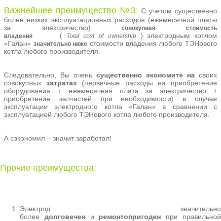
Важнейшее
преимущество №3:
С учетом существенно
более низких эксплуатационных расходов (ежемесячной платы
за электричество)
совокупная стоимость
(
) электродным котлом
владения
Total
cost
of
ownership
«Галан»
стоимости владения любого ТЭНового
значительно ниже
котла любого производителя.
Следовательно, Вы очень
существенно экономите на
своих
совокупных
затратах
(первичные расходы на приобретение
оборудования + ежемесячная плата за электричество +
приобретение запчастей при необходимости) в случае
эксплуатации электродного котла «Галан» в сравнении с
эксплуатацией любого ТЭНового котла любого производителя.
А сэкономил – значит заработал!
Прочие преимущества:
Электрод значительно
более
долговечен
и
ремонтопригоден
при правильно