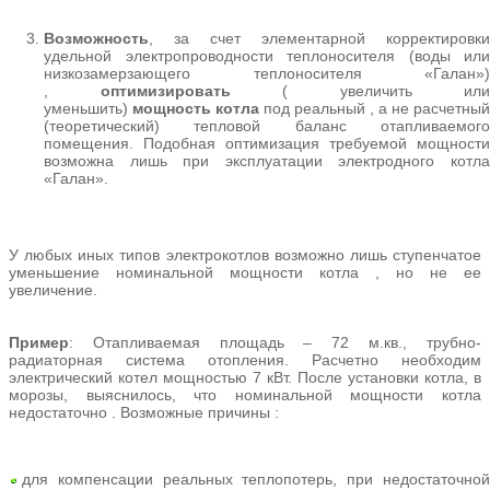
Возможность
, за счет элементарной корректировки
удельной электропроводности теплоносителя (воды или
низкозамерзающего теплоносителя «Галан»)
,
оптимизировать
( увеличить или
уменьшить)
мощность
котла
под реальный , а не расчетный
(теоретический) тепловой баланс отапливаемого
помещения. Подобная оптимизация требуемой мощности
возможна лишь при эксплуатации электродного котла
«Галан».
У любых иных типов электрокотлов возможно лишь ступенчатое
уменьшение номинальной мощности котла , но не ее
увеличение.
Пример
: Отапливаемая площадь – 72 м.кв., трубно-
радиаторная система отопления. Расчетно необходим
электрический котел мощностью 7 кВт. После установки котла, в
морозы, выяснилось, что номинальной мощности котла
недостаточно . Возможные причины :
для компенсации реальных теплопотерь, при недостаточной