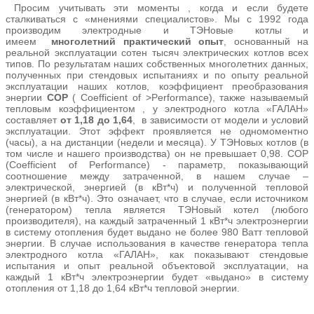
Просим учитывать эти моменты , когда и если будете
сталкиваться с «мнениями специалистов». Мы с 1992 года
производим электродные и ТЭНовые котлы и
имеем
многолетний практический опыт
, основанный на
реальной эксплуатации сотен тысяч электрических котлов всех
типов. По результатам наших собственных многолетних данных,
полученных при стендовых испытаниях и по опыту реальной
эксплуатации наших котлов, коэффициент преобразования
энергии
СОР
( Coefficient of >Performance), также называемый
тепловым коэффициентом , у электродного котла «ГАЛАН»
составляет
от 1,18 до 1,64
, в зависимости от модели и условий
эксплуатации. Этот эффект проявляется не одномоментно
(часы), а на дистанции (недели и месяца). У ТЭНовых котлов (в
том числе и нашего производства) он не превышает 0,98. СОР
(Coefficient of Performance) - параметр, показывающий
соотношение между затраченной, в нашем случае –
электрической, энергией (в кВт*ч) и полученной тепловой
энергией (в кВт*ч). Это означает, что в случае, если источником
(генератором) тепла является ТЭНовый котел (любого
производителя), на каждый затраченный 1 кВт*ч электроэнергии
в систему отопления будет выдано не более 980 Ватт тепловой
энергии. В случае использования в качестве генератора тепла
электродного котла «ГАЛАН», как показывают стендовые
испытания и опыт реальной объектовой эксплуатации, на
каждый 1 кВт*ч электроэнергии будет «выдано» в систему
отопления от 1,18 до 1,64 кВт*ч тепловой энергии.