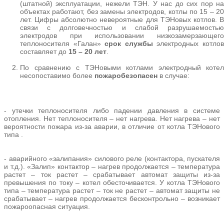
(штатной) эксплуатации, нежели ТЭН. У нас до сих пор на
объектах работают, без замены электродов, котлы по 15 – 20
лет. Цифры абсолютно невероятные для ТЭНовых котлов. В
связи с долговечностью и слабой разрушаемостью
электродов при использовании низкозамерзающего
теплоносителя «Галан»
срок службы
электродных котло
составляет до
15 – 20 лет
.
По сравнению с ТЭНовыми котлами электродный котел
несопоставимо более
пожаробезопасен
в случае:
- утечки теплоносителя либо падении давления в системе
отопления. Нет теплоносителя – нет нагрева. Нет нагрева – нет
вероятности пожара из-за аварии, в отличие от котла ТЭНового
типа .
- аварийного «залипания» силового реле (контактора, пускателя
и т.д.). «Залип» контактор – нагрев продолжается – температура
растет – ток растет – срабатывает автомат защиты из-за
превышения по току – котел обесточивается. У котла ТЭНового
типа – температура растет – ток не растет – автомат защиты не
срабатывает – нагрев продолжается бесконтрольно – возникает
пожароопасная ситуация.