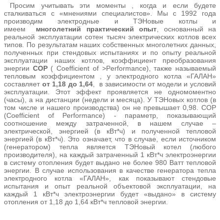
Просим учитывать эти моменты , когда и если будете
сталкиваться с «мнениями специалистов». Мы с 1992 года
производим электродные и ТЭНовые котлы и
имеем
многолетний практический опыт
, основанный на
реальной эксплуатации сотен тысяч электрических котлов всех
типов. По результатам наших собственных многолетних данных,
полученных при стендовых испытаниях и по опыту реальной
эксплуатации наших котлов, коэффициент преобразования
энергии
СОР
( Coefficient of >Performance), также называемый
тепловым коэффициентом , у электродного котла «ГАЛАН»
составляет
от 1,18 до 1,64
, в зависимости от модели и условий
эксплуатации. Этот эффект проявляется не одномоментно
(часы), а на дистанции (недели и месяца). У ТЭНовых котлов (в
том числе и нашего производства) он не превышает 0,98. СОР
(Coefficient of Performance) - параметр, показывающий
соотношение между затраченной, в нашем случае –
электрической, энергией (в кВт*ч) и полученной тепловой
энергией (в кВт*ч). Это означает, что в случае, если источником
(генератором) тепла является ТЭНовый котел (любого
производителя), на каждый затраченный 1 кВт*ч электроэнергии
в систему отопления будет выдано не более 980 Ватт тепловой
энергии. В случае использования в качестве генератора тепла
электродного котла «ГАЛАН», как показывают стендовые
испытания и опыт реальной объектовой эксплуатации, на
каждый 1 кВт*ч электроэнергии будет «выдано» в систему
отопления от 1,18 до 1,64 кВт*ч тепловой энергии.