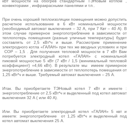
кВт мощности на обогрев стандартным ТЭНовым котлом ,
конвекторами , инфракрасными панелями и т.п..
При очень хорошей теплоизоляции помещения можно допустить
расчетное использование в 6 кВт номинальной мощности
(необходимый автомат выключения – 32 А, при 7 Квт – 40 А). В
этом случае примерное энергопотребление в зависимости от
теплопотерь помещения (разные уличные температуры) будет
составлять от 2,5 кВт*ч и выше. Рассмотрим применение
электродного котла «ГАЛАН» при тех же вводных условиях и при
СОР – 1,5 . Для получения тепловой мощности в 7 кВт Вам
потребуется электродный котел «ГАЛАН» с номинальной
пиковой мощностью 5 кВт (7 кВт / 1,5 (минимальный тепловой
коэффициент) =4,66 кВт). В результате мы имеем примерное
энергопотребление в зависимости от теплопотерь помещения от
1,25 кВт*ч и выше. Требуемый автомат выключения – 25 А.
Итак. Вы приобретаете ТЭНовый котел 7 кВт и имеете :
энергопотребление от 2,5 кВт*ч и выделенный под котел автомат
выключения 32 А ( или 40 А).
Или. Вы приобретаете электродный котел «ГАЛАН» 5 квт и
имеете: энергопотребление от 1,25 кВт*ч и выделенный под
котел автомат выключения 25 А.