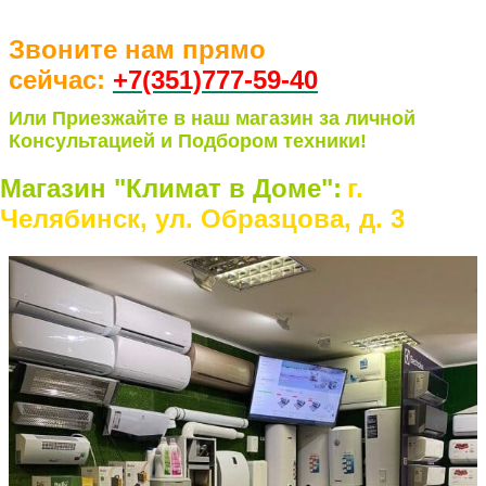
Звоните нам прямо
сейчас:
+7(351)77
7-59-40
Или Приезжайте в наш магазин за личной
Консультацией и Подбором техники!
Магазин "Климат в Доме":
г.
Челябинск, ул. Образцова, д. 3