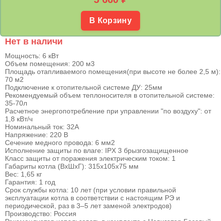
В Корзину
Нет в наличи
Мощность: 6 кВт
Объем помещения: 200 м3
Площадь отапливаемого помещения(при высоте не более 2,5 м):
70 м2
Подключение к отопительной системе ДУ: 25мм
Рекомендуемый объем теплоносителя в отопительной системе:
35-70л
Расчетное энергопотребление при управлении "по воздуху": от
1,8 кВт/ч
Номинальный ток: 32А
Напряжение: 220 В
Сечение медного провода: 6 мм2
Исполнение защиты по влаге: IPX 3 брызгозащищенное
Класс защиты от поражения электрическим током: 1
Габариты котла (ВхШхГ): 315x105х75 мм
Вес: 1,65 кг
Гарантия: 1 год
Срок службы котла: 10 лет (при условии правильной
эксплуатации котла в соответствии с настоящим РЭ и
периодической, раз в 3–5 лет заменой электродов)
Производство: Россия