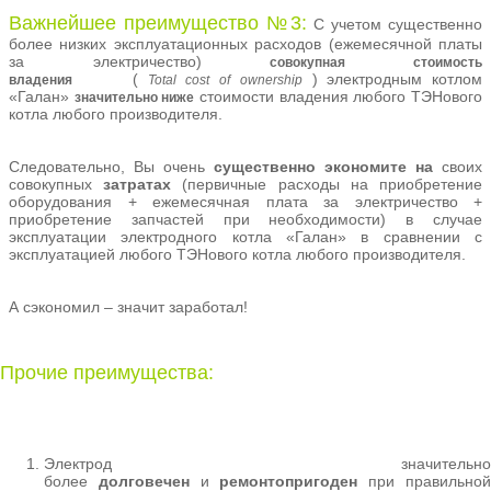
Важнейшее
преимущество №3:
С учетом существенно
более низких эксплуатационных расходов (ежемесячной платы
за электричество)
совокупная стоимость
(
) электродным котлом
владения
Total
cost
of
ownership
«Галан»
стоимости владения любого ТЭНового
значительно ниже
котла любого производителя.
Следовательно, Вы очень
существенно экономите на
своих
совокупных
затратах
(первичные расходы на приобретение
оборудования + ежемесячная плата за электричество +
приобретение запчастей при необходимости) в случае
эксплуатации электродного котла «Галан» в сравнении с
эксплуатацией любого ТЭНового котла любого производителя.
А сэкономил – значит заработал!
Прочие преимущества:
Электрод значительно
более
долговечен
и
ремонтопригоден
при правильно