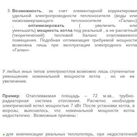
Возможность
, за счет элементарной корректировки
удельной электропроводности теплоносителя (воды или
низкозамерзающего теплоносителя «Галан»)
,
оптимизировать
( увеличить или
уменьшить)
мощность
котла
под реальный , а не расчетный
(теоретический) тепловой баланс отапливаемого
помещения. Подобная оптимизация требуемой мощности
возможна лишь при эксплуатации электродного котла
«Галан».
У любых иных типов электрокотлов возможно лишь ступенчатое
уменьшение номинальной мощности котла , но не ее
увеличение.
Пример
: Отапливаемая площадь – 72 м.кв., трубно-
радиаторная система отопления. Расчетно необходим
электрический котел мощностью 7 кВт. После установки котла, в
морозы, выяснилось, что номинальной мощности котла
недостаточно . Возможные причины :
для компенсации реальных теплопотерь, при недостаточной