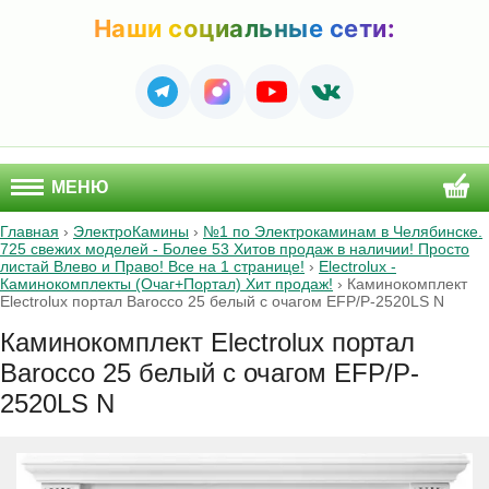
Наши социальные сети:
МЕНЮ
Главная
›
ЭлектроКамины
›
№1 по Электрокаминам в Челябинске.
725 свежих моделей - Более 53 Хитов продаж в наличии! Просто
листай Влево и Право! Все на 1 странице!
›
Electrolux -
Каминокомплекты (Очаг+Портал) Хит продаж!
›
Каминокомплект
Electrolux портал Barocco 25 белый с очагом EFP/P-2520LS N
Каминокомплект Electrolux портал
Barocco 25 белый с очагом EFP/P-
2520LS N