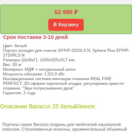
52 990
₽
В Корзину
Срок поставки 3-10 дней
Цвет: белый
Портал походит для очагов: EFP/P-2520LS N, Sphere Plus EFP/P-
2720RLS N
Размеры (ШхВхГ): 1000х925х317 мм
Вес: 30 кг
Материал: МДФ + натуральный шпон
Мощность обогрева: 1,0/2,0 кВт
Инновационная система имитации пламени REAL FIRE
PERFECT, 3D-эффект кирпичной кладки, регулировка яркости
пламени, "Звук потрескивания дров"
Гарантия: 2 года
Описание Barocco 25 белый/венге:
Порталы серии Barocco созданы для любителей изысканной
классики. Стилизованные колонны, орнаментальный объемный