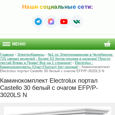
Наши социальные сети:
МЕНЮ
Главная
›
ЭлектроКамины
›
№1 по Электрокаминам в Челябинске.
725 свежих моделей - Более 53 Хитов продаж в наличии! Просто
листай Влево и Право! Все на 1 странице!
›
Electrolux -
Каминокомплекты (Очаг+Портал) Хит продаж!
›
Каминокомплект
Electrolux портал Castello 30 белый с очагом EFP/P-3020LS N
Каминокомплект Electrolux портал
Castello 30 белый с очагом EFP/P-
3020LS N