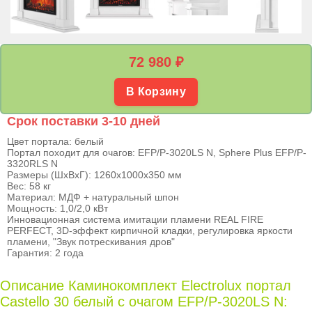
72 980
₽
В Корзину
Срок поставки 3-10 дней
Цвет портала: белый
Портал походит для очагов: EFP/P-3020LS N, Sphere Plus EFP/P-
3320RLS N
Размеры (ШхВхГ): 1260х1000х350 мм
Вес: 58 кг
Материал: МДФ + натуральный шпон
Мощность: 1,0/2,0 кВт
Инновационная система имитации пламени REAL FIRE
PERFECT, 3D-эффект кирпичной кладки, регулировка яркости
пламени, "Звук потрескивания дров"
Гарантия: 2 года
Описание Каминокомплект Electrolux портал
Castello 30 белый с очагом EFP/P-3020LS N: