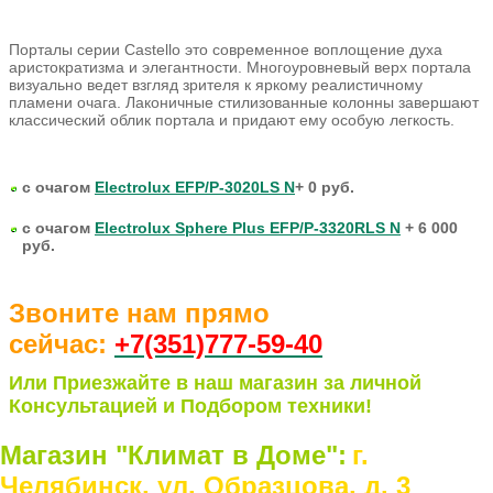
Порталы серии Castello это современное воплощение духа
аристократизма и элегантности. Многоуровневый верх портала
визуально ведет взгляд зрителя к яркому реалистичному
пламени очага. Лаконичные стилизованные колонны завершают
классический облик портала и придают ему особую легкость.
с очагом
Electrolux EFP/P-3020LS N
+ 0 руб.
с очагом
Electrolux Sphere Plus EFP/P-3320RLS N
+ 6 000
руб.
Звоните нам прямо
сейчас:
+7(351)77
7-59-40
Или Приезжайте в наш магазин за личной
Консультацией и Подбором техники!
Магазин "Климат в Доме":
г.
Челябинск, ул. Образцова, д. 3