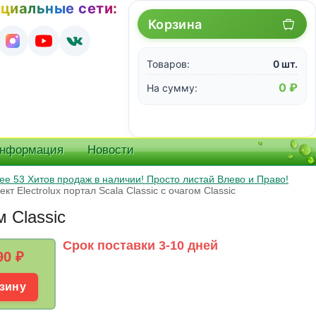
циальные сети:
Корзина
Товаров:
0 шт.
0 ₽
На сумму:
информация
Новости
е 53 Хитов продаж в наличии! Просто листай Влево и Право!
т Electrolux портал Scala Classic с очагом Classic
м Classic
Срок поставки 3-10 дней
90
₽
зину