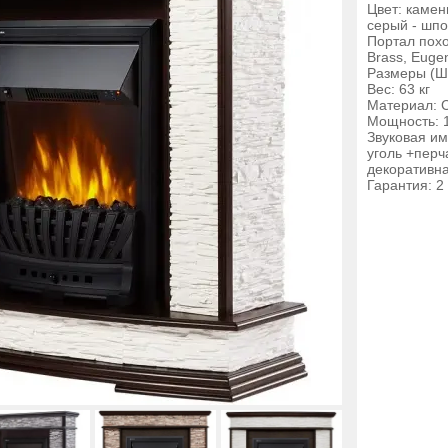
Цвет: камен
серый - шпо
Портал поход
Brass, Euge
Размеры (Ш
Вес: 63 кг
Материал: 
Мощность: 1
Звуковая им
уголь +перч
декоративн
Гарантия: 2