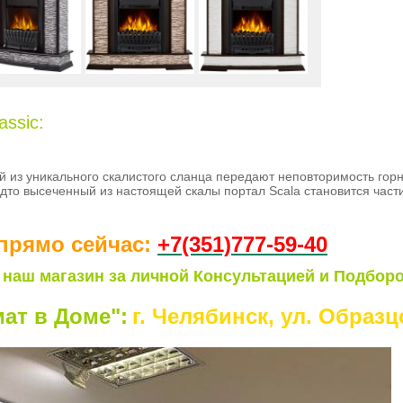
assic:
ой из уникального скалистого сланца передают неповторимость гор
дто высеченный из настоящей скалы портал Scala становится част
прямо сейчас:
+7(351)77
7-59-40
 наш магазин за личной Консультацией и Подборо
ат в Доме":
г. Челябинск, ул. Образцо