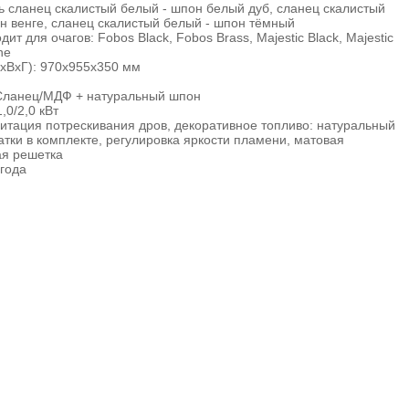
ь сланец скалистый белый - шпон белый дуб, сланец скалистый
н венге, сланец скалистый белый - шпон тёмный
ит для очагов: Fobos Black, Fobos Brass, Majestic Black, Majestic
ne
хВхГ): 970х955х350 мм
Сланец/МДФ + натуральный шпон
,0/2,0 кВт
итация потрескивания дров, декоративное топливо: натуральный
атки в комплекте, регулировка яркости пламени, матовая
ая решетка
 года