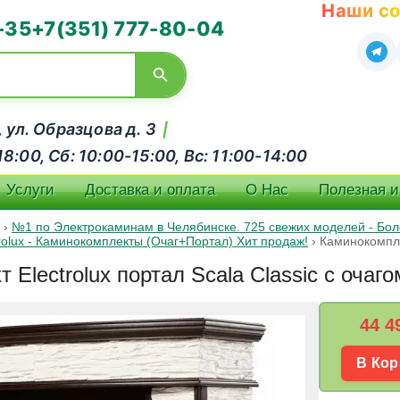
Наши со
-35
+7(351) 777-80-04
, ул. Образцова д. 3
|
:00, Сб: 10:00-15:00, Вс: 11:00-14:00
Услуги
Доставка и оплата
О Нас
Полезная 
›
№1 по Электрокаминам в Челябинске. 725 свежих моделей - Боле
trolux - Каминокомплекты (Очаг+Портал) Хит продаж!
›
Каминокомплек
Electrolux портал Scala Classic с очаго
44 4
В Кор